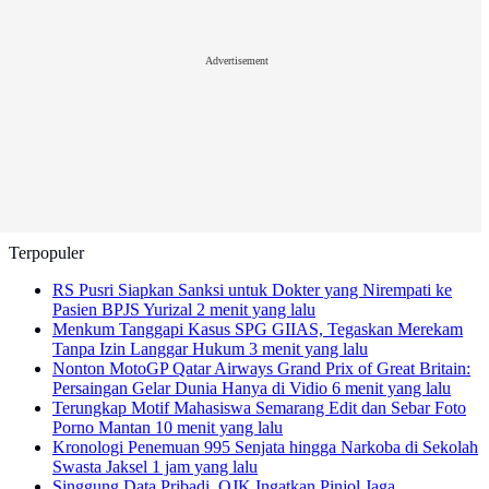
Advertisement
Terpopuler
RS Pusri Siapkan Sanksi untuk Dokter yang Nirempati ke
Pasien BPJS Yurizal
2 menit yang lalu
Menkum Tanggapi Kasus SPG GIIAS, Tegaskan Merekam
Tanpa Izin Langgar Hukum
3 menit yang lalu
Nonton MotoGP Qatar Airways Grand Prix of Great Britain:
Persaingan Gelar Dunia Hanya di Vidio
6 menit yang lalu
Terungkap Motif Mahasiswa Semarang Edit dan Sebar Foto
Porno Mantan
10 menit yang lalu
Kronologi Penemuan 995 Senjata hingga Narkoba di Sekolah
Swasta Jaksel
1 jam yang lalu
Singgung Data Pribadi, OJK Ingatkan Pinjol Jaga