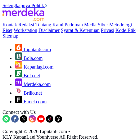
Selengkapnya Politik
Kontak
Redaksi
Tentang Kami
Pedoman Media Siber
Metodologi
Riset
Workstation
Disclaimer
Syarat & Ketentuan
Privasi
Kode Etik
Sitemap
Liputan6.com
Bola.com
Kapanlagi.com
Bola.net
Merdeka.com
Brilio.net
Fimela.com
Connect with Us
Copyright © 2026 Liputan6.com
•
KLY KapanLagi Youniverse All Right Reserved.