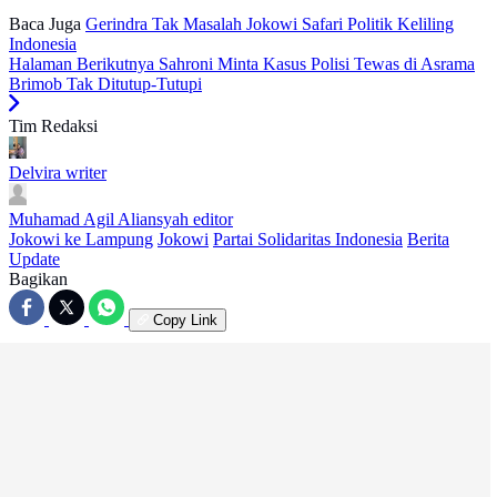
Baca Juga
Gerindra Tak Masalah Jokowi Safari Politik Keliling
Indonesia
Halaman Berikutnya
Sahroni Minta Kasus Polisi Tewas di Asrama
Brimob Tak Ditutup-Tutupi
Tim Redaksi
Delvira
writer
Muhamad Agil Aliansyah
editor
Jokowi ke Lampung
Jokowi
Partai Solidaritas Indonesia
Berita
Update
Bagikan
Copy Link