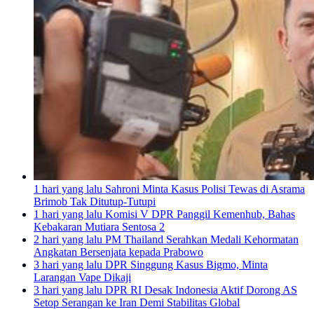
1 hari yang lalu
Sahroni Minta Kasus Polisi Tewas di Asrama
Brimob Tak Ditutup-Tutupi
1 hari yang lalu
Komisi V DPR Panggil Kemenhub, Bahas
Kebakaran Mutiara Sentosa 2
2 hari yang lalu
PM Thailand Serahkan Medali Kehormatan
Angkatan Bersenjata kepada Prabowo
3 hari yang lalu
DPR Singgung Kasus Bigmo, Minta
Larangan Vape Dikaji
3 hari yang lalu
DPR RI Desak Indonesia Aktif Dorong AS
Setop Serangan ke Iran Demi Stabilitas Global