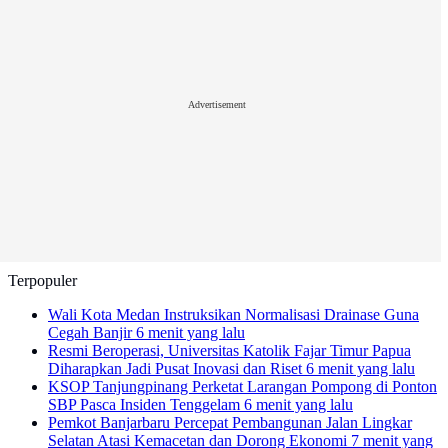
Advertisement
Terpopuler
Wali Kota Medan Instruksikan Normalisasi Drainase Guna
Cegah Banjir
6 menit yang lalu
Resmi Beroperasi, Universitas Katolik Fajar Timur Papua
Diharapkan Jadi Pusat Inovasi dan Riset
6 menit yang lalu
KSOP Tanjungpinang Perketat Larangan Pompong di Ponton
SBP Pasca Insiden Tenggelam
6 menit yang lalu
Pemkot Banjarbaru Percepat Pembangunan Jalan Lingkar
Selatan Atasi Kemacetan dan Dorong Ekonomi
7 menit yang