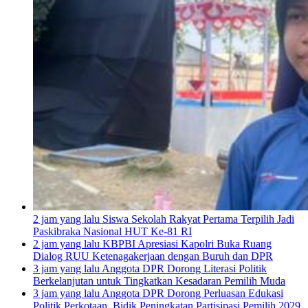
2 jam yang lalu
Siswa Sekolah Rakyat Pertama Terpilih Jadi
Paskibraka Nasional HUT Ke-81 RI
2 jam yang lalu
KBPBI Apresiasi Kapolri Buka Ruang
Dialog RUU Ketenagakerjaan dengan Buruh dan DPR
3 jam yang lalu
Anggota DPR Dorong Literasi Politik
Berkelanjutan untuk Tingkatkan Kesadaran Pemilih Muda
3 jam yang lalu
Anggota DPR Dorong Perluasan Edukasi
Politik Perkotaan, Bidik Peningkatan Partisipasi Pemilih 2029