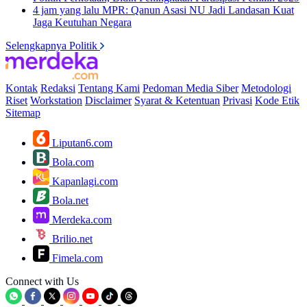
4 jam yang lalu
MPR: Qanun Asasi NU Jadi Landasan Kuat
Jaga Keutuhan Negara
Selengkapnya Politik
Kontak
Redaksi
Tentang Kami
Pedoman Media Siber
Metodologi
Riset
Workstation
Disclaimer
Syarat & Ketentuan
Privasi
Kode Etik
Sitemap
Liputan6.com
Bola.com
Kapanlagi.com
Bola.net
Merdeka.com
Brilio.net
Fimela.com
Connect with Us