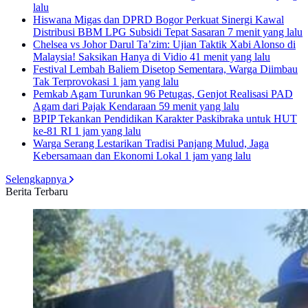
lalu
Hiswana Migas dan DPRD Bogor Perkuat Sinergi Kawal
Distribusi BBM LPG Subsidi Tepat Sasaran
7 menit yang lalu
Chelsea vs Johor Darul Ta’zim: Ujian Taktik Xabi Alonso di
Malaysia! Saksikan Hanya di Vidio
41 menit yang lalu
Festival Lembah Baliem Disetop Sementara, Warga Diimbau
Tak Terprovokasi
1 jam yang lalu
Pemkab Agam Turunkan 96 Petugas, Genjot Realisasi PAD
Agam dari Pajak Kendaraan
59 menit yang lalu
BPIP Tekankan Pendidikan Karakter Paskibraka untuk HUT
ke-81 RI
1 jam yang lalu
Warga Serang Lestarikan Tradisi Panjang Mulud, Jaga
Kebersamaan dan Ekonomi Lokal
1 jam yang lalu
Selengkapnya
Berita Terbaru