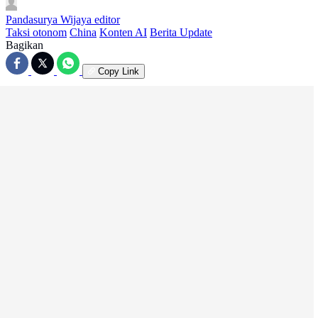
Pandasurya Wijaya
editor
Taksi otonom
China
Konten AI
Berita Update
Bagikan
Copy Link