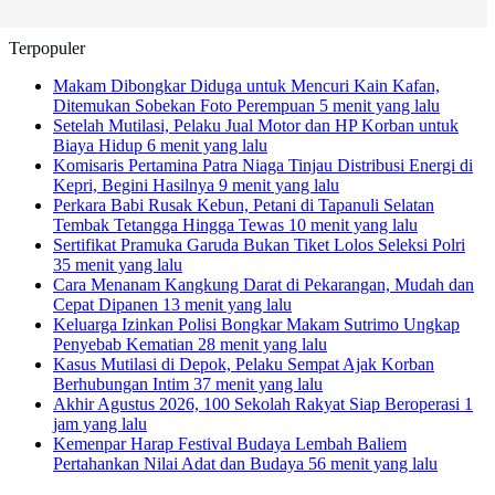
Terpopuler
Makam Dibongkar Diduga untuk Mencuri Kain Kafan,
Ditemukan Sobekan Foto Perempuan
5 menit yang lalu
Setelah Mutilasi, Pelaku Jual Motor dan HP Korban untuk
Biaya Hidup
6 menit yang lalu
Komisaris Pertamina Patra Niaga Tinjau Distribusi Energi di
Kepri, Begini Hasilnya
9 menit yang lalu
Perkara Babi Rusak Kebun, Petani di Tapanuli Selatan
Tembak Tetangga Hingga Tewas
10 menit yang lalu
Sertifikat Pramuka Garuda Bukan Tiket Lolos Seleksi Polri
35 menit yang lalu
Cara Menanam Kangkung Darat di Pekarangan, Mudah dan
Cepat Dipanen
13 menit yang lalu
Keluarga Izinkan Polisi Bongkar Makam Sutrimo Ungkap
Penyebab Kematian
28 menit yang lalu
Kasus Mutilasi di Depok, Pelaku Sempat Ajak Korban
Berhubungan Intim
37 menit yang lalu
Akhir Agustus 2026, 100 Sekolah Rakyat Siap Beroperasi
1
jam yang lalu
Kemenpar Harap Festival Budaya Lembah Baliem
Pertahankan Nilai Adat dan Budaya
56 menit yang lalu