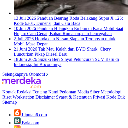
13 Juli 2026
Panduan Bearing Roda Belakang Supra X 125:
Kode 6301, Dimensi, dan Cara Baca
10 Juli 2026
Panduan Hilangkan Embun di Kaca Mobil Saat
Hujan: Cara Cepat, Bahan Rumahan, dan Pencegahan
2 Juli 2026
Honda dan Nissan Siapkan Terobosan untuk
Mobil Masa Depan
21 Juni 2026
Tak Mau Kalah dari BYD Shark, Chery
Luncurkan Pikap Diesel Baru
18 Juni 2026
Suzuki Beri Sinyal Peluncuran SUV Baru di
Indonesia, Ini Bocorannya
Selengkapnya Otomotif
Kontak
Redaksi
Tentang Kami
Pedoman Media Siber
Metodologi
Riset
Workstation
Disclaimer
Syarat & Ketentuan
Privasi
Kode Etik
Sitemap
Liputan6.com
Bola.com