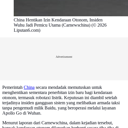
China Hentikan Izin Kendaraan Otonom, Insiden
Wuhu Jadi Pemicu Utama (Carnewschina) (© 2026
Liputan6.com)
Advertisement
Pemerintah
China
secara mendadak memutuskan untuk
menghentikan sementara penerbitan izin baru bagi kendaraan
otonom, termasuk robotaxi listrik. Keputusan ini diambil setelah
terjadinya insiden gangguan sistem yang melibatkan armada taksi
tanpa pengemudi milik Baidu, yang beroperasi melalui layanan
Apollo Go di Wuhan.
Menurut laporan dari Carnewschina, dalam kejadian tersebut,
banyak kendaraan otonom dilaporkan berhenti secara tiba-tiba di