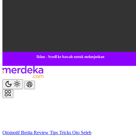
Iklan - Scroll ke bawah untuk melanjutkan
Otomotif
Berita
Review
Tips Tricks
Oto Seleb