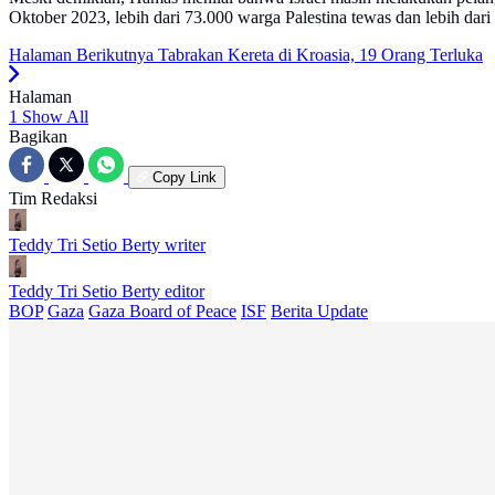
Oktober 2023, lebih dari 73.000 warga Palestina tewas dan lebih dar
Halaman Berikutnya
Tabrakan Kereta di Kroasia, 19 Orang Terluka
Halaman
1
Show All
Bagikan
Copy Link
Tim Redaksi
Teddy Tri Setio Berty
writer
Teddy Tri Setio Berty
editor
BOP
Gaza
Gaza Board of Peace
ISF
Berita Update