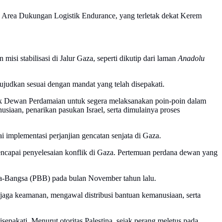
 Area Dukungan Logistik Endurance, yang terletak dekat Kerem
isi stabilisasi di Jalur Gaza, seperti dikutip dari laman
Anadolu
udkan sesuai dengan mandat yang telah disepakati.
sak Dewan Perdamaian untuk segera melaksanakan poin-poin dalam
iaan, penarikan pasukan Israel, serta dimulainya proses
 implementasi perjanjian gencatan senjata di Gaza.
encapai penyelesaian konflik di Gaza. Pertemuan perdana dewan yang
a-Bangsa (PBB) pada bulan November tahun lalu.
njaga keamanan, mengawal distribusi bantuan kemanusiaan, serta
pakati. Menurut otoritas Palestina, sejak perang meletus pada