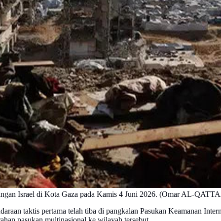
h serangan Israel di Kota Gaza pada Kamis 4 Juni 2026. (Omar AL-QA
 taktis pertama telah tiba di pangkalan Pasukan Keamanan Internasio
rahan pasukan multinasional ke wilayah tersebut.