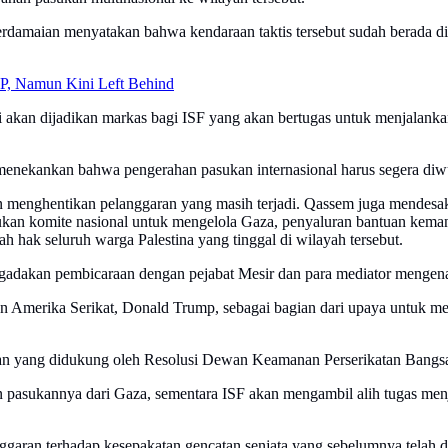
damaian menyatakan bahwa kendaraan taktis tersebut sudah berada di
P, Namun Kini Left Behind
 akan dijadikan markas bagi ISF yang akan bertugas untuk menjalankan m
nekankan bahwa pengerahan pasukan internasional harus segera diwuj
 dan menghentikan pelanggaran yang masih terjadi. Qassem juga mende
an komite nasional untuk mengelola Gaza, penyaluran bantuan kemanus
hak seluruh warga Palestina yang tinggal di wilayah tersebut.
ngadakan pembicaraan dengan pejabat Mesir dan para mediator mengenai
en Amerika Serikat, Donald Trump, sebagai bagian dari upaya untuk m
ian yang didukung oleh Resolusi Dewan Keamanan Perserikatan Bangs
an pasukannya dari Gaza, sementara ISF akan mengambil alih tugas me
aran terhadap kesepakatan gencatan senjata yang sebelumnya telah dise