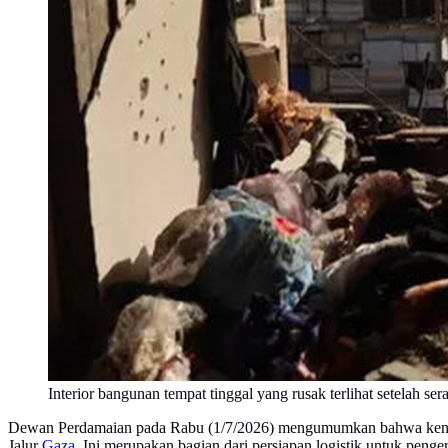
Interior bangunan tempat tinggal yang rusak terlihat setela
Dewan Perdamaian pada Rabu (1/7/2026) mengumumkan bahwa kendaraan
Jalur
Gaza
. Ini merupakan bagian dari persiapan logistik untuk penge