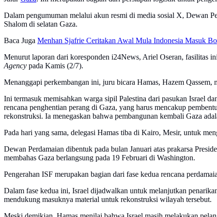
Dalam pengumuman melalui akun resmi di media sosial X, Dewan Per
Shalom di selatan Gaza.
Baca Juga
Menhan Sjafrie Ceritakan Awal Mula Indonesia Masuk Bo
Menurut laporan dari koresponden i24News, Ariel Oseran, fasilitas ini
Agency
pada Kamis (2/7).
Menanggapi perkembangan ini, juru bicara Hamas, Hazem Qassem, me
Ini termasuk memisahkan warga sipil Palestina dari pasukan Israel
rencana penghentian perang di Gaza, yang harus mencakup pembentuk
rekonstruksi. Ia menegaskan bahwa pembangunan kembali Gaza adalah 
Pada hari yang sama, delegasi Hamas tiba di Kairo, Mesir, untuk me
Dewan Perdamaian dibentuk pada bulan Januari atas prakarsa Presid
membahas Gaza berlangsung pada 19 Februari di Washington.
Pengerahan ISF merupakan bagian dari fase kedua rencana perdama
Dalam fase kedua ini, Israel dijadwalkan untuk melanjutkan penarik
mendukung masuknya material untuk rekonstruksi wilayah tersebut.
Meski demikian, Hamas menilai bahwa Israel masih melakukan pelangg