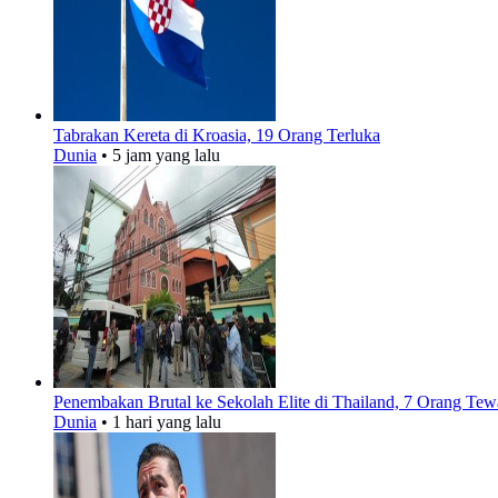
Tabrakan Kereta di Kroasia, 19 Orang Terluka
Dunia
•
5 jam yang lalu
Penembakan Brutal ke Sekolah Elite di Thailand, 7 Orang Tew
Dunia
•
1 hari yang lalu