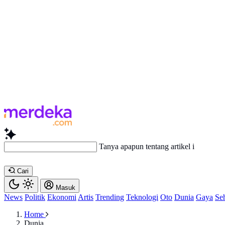
Tanya apapun tentang artikel ini...
Cari
Masuk
News
Politik
Ekonomi
Artis
Trending
Teknologi
Oto
Dunia
Gaya
Se
Home
Dunia