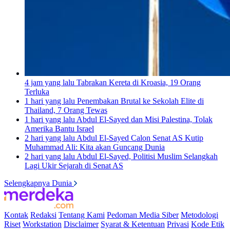
4 jam yang lalu
Tabrakan Kereta di Kroasia, 19 Orang
Terluka
1 hari yang lalu
Penembakan Brutal ke Sekolah Elite di
Thailand, 7 Orang Tewas
1 hari yang lalu
Abdul El-Sayed dan Misi Palestina, Tolak
Amerika Bantu Israel
2 hari yang lalu
Abdul El-Sayed Calon Senat AS Kutip
Muhammad Ali: Kita akan Guncang Dunia
2 hari yang lalu
Abdul El-Sayed, Politisi Muslim Selangkah
Lagi Ukir Sejarah di Senat AS
Selengkapnya Dunia
Kontak
Redaksi
Tentang Kami
Pedoman Media Siber
Metodologi
Riset
Workstation
Disclaimer
Syarat & Ketentuan
Privasi
Kode Etik