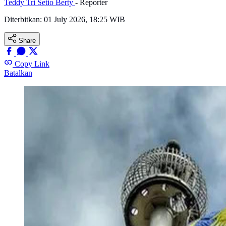
Teddy Tri Setio Berty
- Reporter
Diterbitkan:
01 July 2026, 18:25 WIB
Share
Copy Link
Batalkan