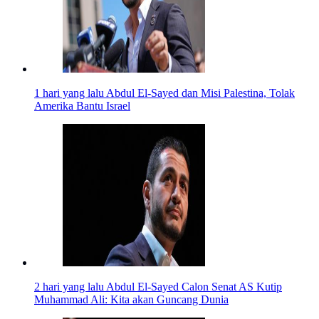
1 hari yang lalu
Abdul El-Sayed dan Misi Palestina, Tolak
Amerika Bantu Israel
2 hari yang lalu
Abdul El-Sayed Calon Senat AS Kutip
Muhammad Ali: Kita akan Guncang Dunia