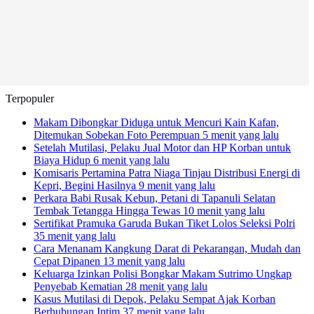
Terpopuler
Makam Dibongkar Diduga untuk Mencuri Kain Kafan,
Ditemukan Sobekan Foto Perempuan
5 menit yang lalu
Setelah Mutilasi, Pelaku Jual Motor dan HP Korban untuk
Biaya Hidup
6 menit yang lalu
Komisaris Pertamina Patra Niaga Tinjau Distribusi Energi di
Kepri, Begini Hasilnya
9 menit yang lalu
Perkara Babi Rusak Kebun, Petani di Tapanuli Selatan
Tembak Tetangga Hingga Tewas
10 menit yang lalu
Sertifikat Pramuka Garuda Bukan Tiket Lolos Seleksi Polri
35 menit yang lalu
Cara Menanam Kangkung Darat di Pekarangan, Mudah dan
Cepat Dipanen
13 menit yang lalu
Keluarga Izinkan Polisi Bongkar Makam Sutrimo Ungkap
Penyebab Kematian
28 menit yang lalu
Kasus Mutilasi di Depok, Pelaku Sempat Ajak Korban
Berhubungan Intim
37 menit yang lalu