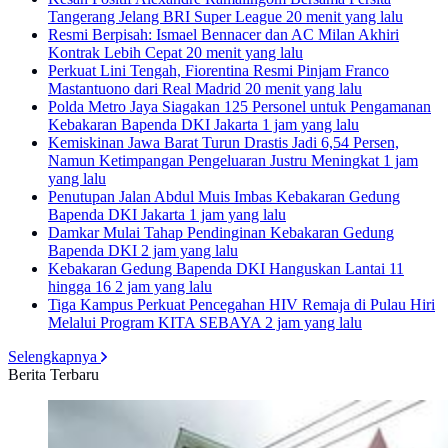
Tangerang Jelang BRI Super League
20 menit yang lalu
Resmi Berpisah: Ismael Bennacer dan AC Milan Akhiri
Kontrak Lebih Cepat
20 menit yang lalu
Perkuat Lini Tengah, Fiorentina Resmi Pinjam Franco
Mastantuono dari Real Madrid
20 menit yang lalu
Polda Metro Jaya Siagakan 125 Personel untuk Pengamanan
Kebakaran Bapenda DKI Jakarta
1 jam yang lalu
Kemiskinan Jawa Barat Turun Drastis Jadi 6,54 Persen,
Namun Ketimpangan Pengeluaran Justru Meningkat
1 jam
yang lalu
Penutupan Jalan Abdul Muis Imbas Kebakaran Gedung
Bapenda DKI Jakarta
1 jam yang lalu
Damkar Mulai Tahap Pendinginan Kebakaran Gedung
Bapenda DKI
2 jam yang lalu
Kebakaran Gedung Bapenda DKI Hanguskan Lantai 11
hingga 16
2 jam yang lalu
Tiga Kampus Perkuat Pencegahan HIV Remaja di Pulau Hiri
Melalui Program KITA SEBAYA
2 jam yang lalu
Selengkapnya
Berita Terbaru