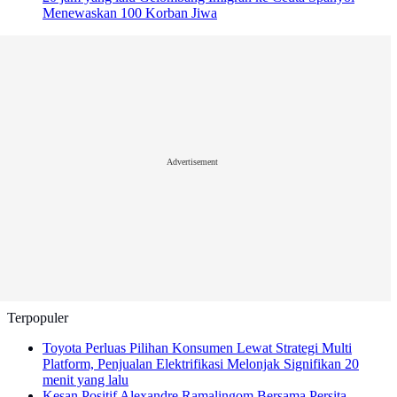
Menewaskan 100 Korban Jiwa
Advertisement
Terpopuler
Toyota Perluas Pilihan Konsumen Lewat Strategi Multi
Platform, Penjualan Elektrifikasi Melonjak Signifikan
20
menit yang lalu
Kesan Positif Alexandre Ramalingom Bersama Persita