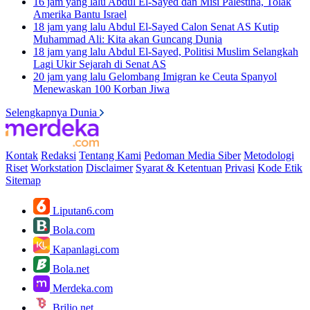
16 jam yang lalu
Abdul El-Sayed dan Misi Palestina, Tolak
Amerika Bantu Israel
18 jam yang lalu
Abdul El-Sayed Calon Senat AS Kutip
Muhammad Ali: Kita akan Guncang Dunia
18 jam yang lalu
Abdul El-Sayed, Politisi Muslim Selangkah
Lagi Ukir Sejarah di Senat AS
20 jam yang lalu
Gelombang Imigran ke Ceuta Spanyol
Menewaskan 100 Korban Jiwa
Selengkapnya Dunia
Kontak
Redaksi
Tentang Kami
Pedoman Media Siber
Metodologi
Riset
Workstation
Disclaimer
Syarat & Ketentuan
Privasi
Kode Etik
Sitemap
Liputan6.com
Bola.com
Kapanlagi.com
Bola.net
Merdeka.com
Brilio.net