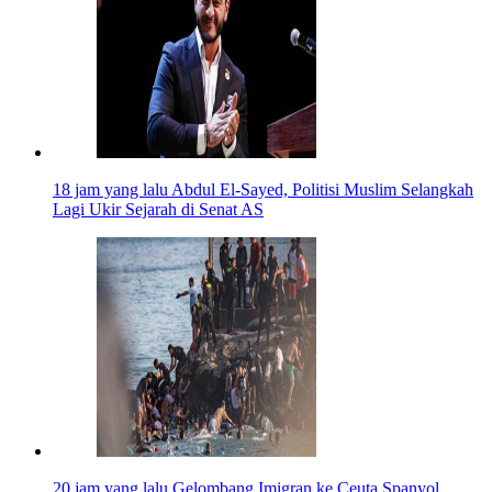
18 jam yang lalu
Abdul El-Sayed, Politisi Muslim Selangkah
Lagi Ukir Sejarah di Senat AS
20 jam yang lalu
Gelombang Imigran ke Ceuta Spanyol