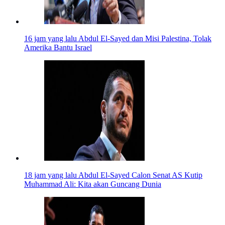
16 jam yang lalu
Abdul El-Sayed dan Misi Palestina, Tolak
Amerika Bantu Israel
18 jam yang lalu
Abdul El-Sayed Calon Senat AS Kutip
Muhammad Ali: Kita akan Guncang Dunia