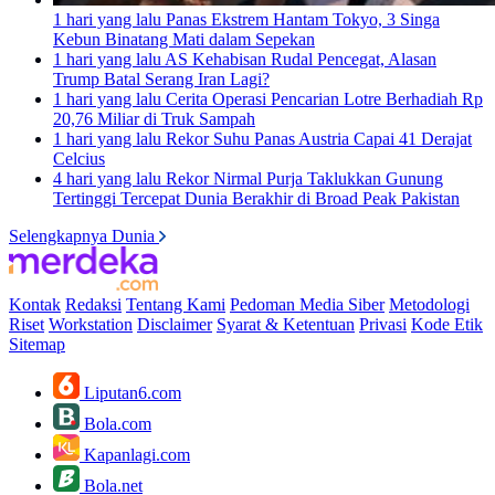
1 hari yang lalu
Panas Ekstrem Hantam Tokyo, 3 Singa
Kebun Binatang Mati dalam Sepekan
1 hari yang lalu
AS Kehabisan Rudal Pencegat, Alasan
Trump Batal Serang Iran Lagi?
1 hari yang lalu
Cerita Operasi Pencarian Lotre Berhadiah Rp
20,76 Miliar di Truk Sampah
1 hari yang lalu
Rekor Suhu Panas Austria Capai 41 Derajat
Celcius
4 hari yang lalu
Rekor Nirmal Purja Taklukkan Gunung
Tertinggi Tercepat Dunia Berakhir di Broad Peak Pakistan
Selengkapnya Dunia
Kontak
Redaksi
Tentang Kami
Pedoman Media Siber
Metodologi
Riset
Workstation
Disclaimer
Syarat & Ketentuan
Privasi
Kode Etik
Sitemap
Liputan6.com
Bola.com
Kapanlagi.com
Bola.net