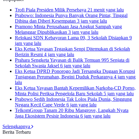
Trofi Piala Presiden Milik Persebaya
21 menit yang lalu
Prabowo: Indonesia Punya Banyak Orang Pintar, Tinggal
Dibina dan Diberi Kesempatan
3 jam yang lalu
Pramono Minta Perusahaan Jasa Angkut Sampah yang
Melanggar Dipublikasikan
3 jam yang lalu
Relokasi SDN Kebayoran Lama 09, 3 Sekolah Disiapkan
9
jam yang lalu
Eks Ketua Yayasan Tegaskan Senpi Ditemukan di Sekolah
Berizin Resmi
4 jam yang lalu
Prahara Sengketa Yayasan di Balik Temuan 995 Senjata di
Sekolah Swasta Jaksel
6 jam yang lalu
Eks Ketua DPRD Ponorogo Jadi Tersangka Dugaan Korupsi
Tunjangan Perumahan, Begini Duduk Perkaranya
4 jam yang
lalu
Eks Ketua Yayasan Bantah Kepemilikan Narkoba-CD Porno,
Minta Polisi Periksa Pengelola Baru Sekolah
5 jam yang lalu
Prabowo Sedih Indonesia Tak Lolos Piala Dunia, Singgung
Negara Kecil Cape Verde
6 jam yang lalu
TelkomGroup Tanam 20 Ribu Mangrove, Langkah Nyata
Jaga Ekosistem Pesisir Indonesia
6 jam yang lalu
Selengkapnya
Berita Terbaru