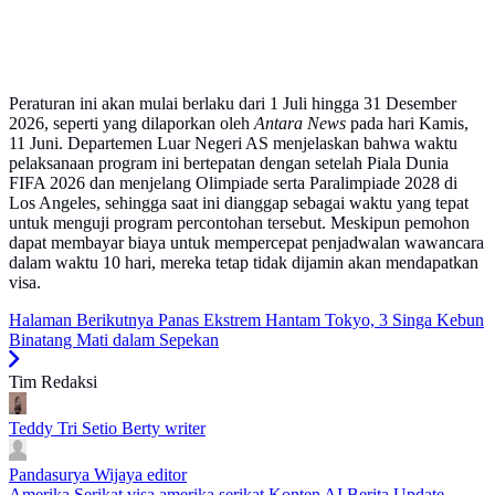
Peraturan ini akan mulai berlaku dari 1 Juli hingga 31 Desember
2026, seperti yang dilaporkan oleh
Antara News
pada hari Kamis,
11 Juni. Departemen Luar Negeri AS menjelaskan bahwa waktu
pelaksanaan program ini bertepatan dengan setelah Piala Dunia
FIFA 2026 dan menjelang Olimpiade serta Paralimpiade 2028 di
Los Angeles, sehingga saat ini dianggap sebagai waktu yang tepat
untuk menguji program percontohan tersebut. Meskipun pemohon
dapat membayar biaya untuk mempercepat penjadwalan wawancara
dalam waktu 10 hari, mereka tetap tidak dijamin akan mendapatkan
visa.
Halaman Berikutnya
Panas Ekstrem Hantam Tokyo, 3 Singa Kebun
Binatang Mati dalam Sepekan
Tim Redaksi
Teddy Tri Setio Berty
writer
Pandasurya Wijaya
editor
Amerika Serikat
visa amerika serikat
Konten AI
Berita Update