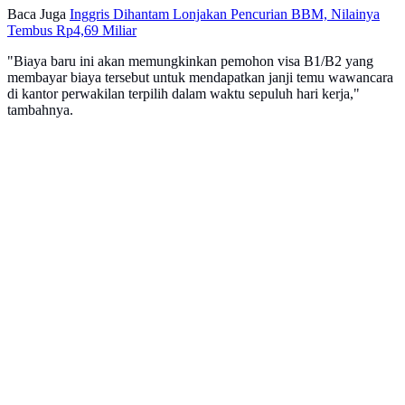
Baca Juga
Inggris Dihantam Lonjakan Pencurian BBM, Nilainya
Tembus Rp4,69 Miliar
"Biaya baru ini akan memungkinkan pemohon visa B1/B2 yang
membayar biaya tersebut untuk mendapatkan janji temu wawancara
di kantor perwakilan terpilih dalam waktu sepuluh hari kerja,"
tambahnya.