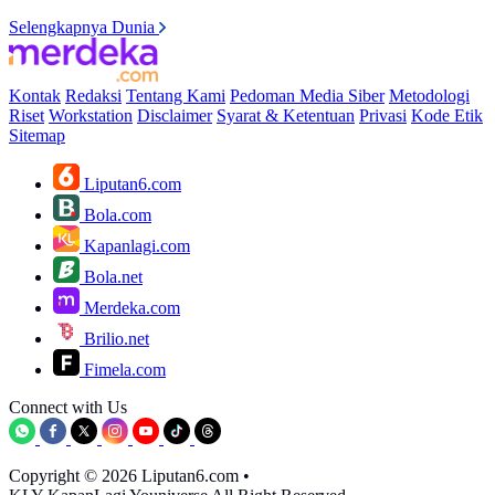
Selengkapnya Dunia
Kontak
Redaksi
Tentang Kami
Pedoman Media Siber
Metodologi
Riset
Workstation
Disclaimer
Syarat & Ketentuan
Privasi
Kode Etik
Sitemap
Liputan6.com
Bola.com
Kapanlagi.com
Bola.net
Merdeka.com
Brilio.net
Fimela.com
Connect with Us
Copyright © 2026 Liputan6.com
•