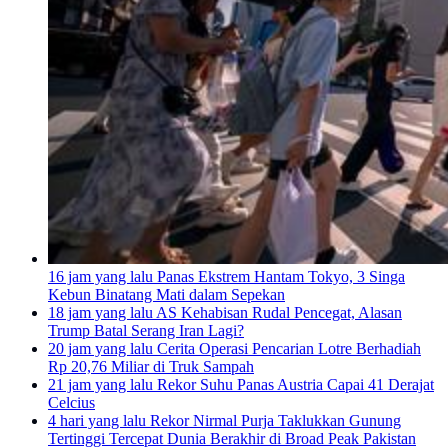
16 jam yang lalu
Panas Ekstrem Hantam Tokyo, 3 Singa
Kebun Binatang Mati dalam Sepekan
18 jam yang lalu
AS Kehabisan Rudal Pencegat, Alasan
Trump Batal Serang Iran Lagi?
20 jam yang lalu
Cerita Operasi Pencarian Lotre Berhadiah
Rp 20,76 Miliar di Truk Sampah
21 jam yang lalu
Rekor Suhu Panas Austria Capai 41 Derajat
Celcius
4 hari yang lalu
Rekor Nirmal Purja Taklukkan Gunung
Tertinggi Tercepat Dunia Berakhir di Broad Peak Pakistan