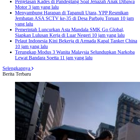
Penjelasan Kades di Pandeglang Soal Jenazah Anak Dibawa
Motor
3 jam yang lalu
Menyambung Harapan di Tapanuli Utara, YPP Resmikan
Jembatan ASA SCTV ke-35 di Desa Parbaju Toruan
10 jam
yang lalu
Pemerintah Luncurkan Asta Mandala SMK Go Global,
Siapkan Lulusan Kerja di Luar Negeri
10 jam yang lalu
Pelaut Indonesia Kini Bekerja di Armada Kapal Tanker China
10 jam yang lalu
Terungkap Modus 3 Wanita Malaysia Selundupkan Narkoba
Lewat Bandara Soetta
11 jam yang lalu
Selengkapnya
Berita Terbaru