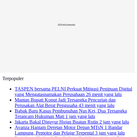
Advertisement
Terpopuler
TASPEN bersama PELNI Perkuat Mitigasi Penipuan Digital
yang Mengatasnamakan Perusahaan
26 menit yang lalu
Mantan Bupati Konut Jadi Tersangka Pencurian dan
Perusakan Alat Berat Pengusaha
43 menit yang lalu
Babak Baru Kasus Pembunuhan Nus Kei, Dua Tersangka
Terancam Hukuman Mati
1 jam yang lalu
Jakarta Bakal Diguyur Hujan Buatan Rutin
2 jam yang lalu
Avanza Hantam Deretan Motor Depan MTsN 1 Bandar
Lampung, Pemotor dan Pelajar Terpental
3 jam yang lalu