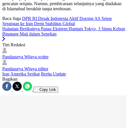
gencatan senjata. Namun, pembicaraan selanjutnya yang diadakan
di Islamabad berakhir tanpa terobosan.
Baca Juga
DPR RI Desak Indonesia Aktif Dorong AS Setop
Serangan ke Iran Demi Stabilitas Global
Halaman Berikutnya
Panas Ekstrem Hantam Tokyo, 3 Singa Kebun
Binatang Mati dalam Sepekan
Tim Redaksi
Pandasurya Wijaya
writer
Pandasurya Wijaya
editor
Iran
Amerika Serikat
Berita Update
Bagikan
Copy Link