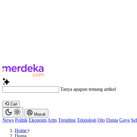
Tanya apapun tentang artikel ini...
Cari
Masuk
News
Politik
Ekonomi
Artis
Trending
Teknologi
Oto
Dunia
Gaya
Se
Home
Dunia