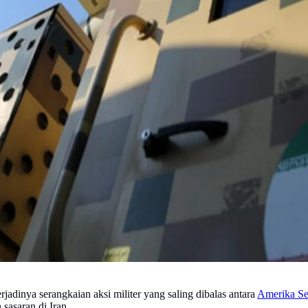
adinya serangkaian aksi militer yang saling dibalas antara
Amerika Se
sasaran di Iran.