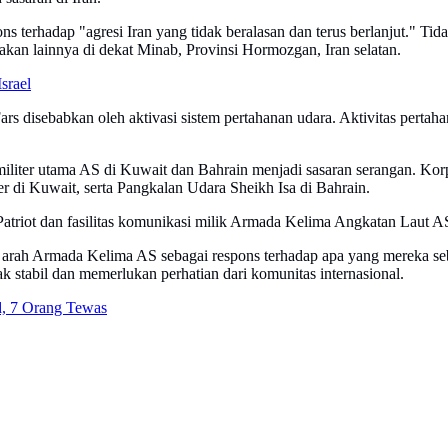
erhadap "agresi Iran yang tidak beralasan dan terus berlanjut." Tid
akan lainnya di dekat Minab, Provinsi Hormozgan, Iran selatan.
srael
s disebabkan oleh aktivasi sistem pertahanan udara. Aktivitas pertaha
liter utama AS di Kuwait dan Bahrain menjadi sasaran serangan. Korp
 di Kuwait, serta Pangkalan Udara Sheikh Isa di Bahrain.
 Patriot dan fasilitas komunikasi milik Armada Kelima Angkatan Laut A
e arah Armada Kelima AS sebagai respons terhadap apa yang mereka se
ak stabil dan memerlukan perhatian dari komunitas internasional.
d, 7 Orang Tewas