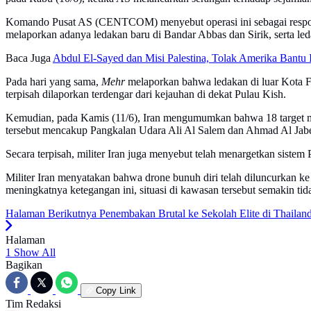
Komando Pusat AS (CENTCOM) menyebut operasi ini sebagai respons t
melaporkan adanya ledakan baru di Bandar Abbas dan Sirik, serta led
Baca Juga
Abdul El-Sayed dan Misi Palestina, Tolak Amerika Bantu I
Pada hari yang sama,
Mehr
melaporkan bahwa ledakan di luar Kota Far
terpisah dilaporkan terdengar dari kejauhan di dekat Pulau Kish.
Kemudian, pada Kamis (11/6), Iran mengumumkan bahwa 18 target mi
tersebut mencakup Pangkalan Udara Ali Al Salem dan Ahmad Al Jaber
Secara terpisah, militer Iran juga menyebut telah menargetkan sistem
Militer Iran menyatakan bahwa drone bunuh diri telah diluncurkan k
meningkatnya ketegangan ini, situasi di kawasan tersebut semakin tid
Halaman Berikutnya
Penembakan Brutal ke Sekolah Elite di Thailan
Halaman
1
Show All
Bagikan
Copy Link
Tim Redaksi