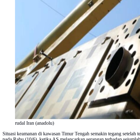
rudal Iran (anadolu)
Situasi keamanan di kawasan Timur Tengah semakin tegang setelah terj
pada Rabu (10/6), ketika AS melancarkan serangan terhadap sejumlah 