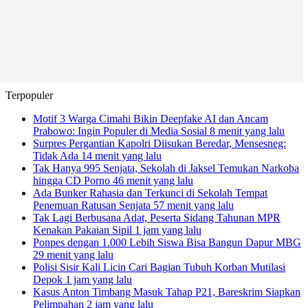
Terpopuler
Motif 3 Warga Cimahi Bikin Deepfake AI dan Ancam
Prabowo: Ingin Populer di Media Sosial
8 menit yang lalu
Surpres Pergantian Kapolri Diisukan Beredar, Mensesneg:
Tidak Ada
14 menit yang lalu
Tak Hanya 995 Senjata, Sekolah di Jaksel Temukan Narkoba
hingga CD Porno
46 menit yang lalu
Ada Bunker Rahasia dan Terkunci di Sekolah Tempat
Penemuan Ratusan Senjata
57 menit yang lalu
Tak Lagi Berbusana Adat, Peserta Sidang Tahunan MPR
Kenakan Pakaian Sipil
1 jam yang lalu
Ponpes dengan 1.000 Lebih Siswa Bisa Bangun Dapur MBG
29 menit yang lalu
Polisi Sisir Kali Licin Cari Bagian Tubuh Korban Mutilasi
Depok
1 jam yang lalu
Kasus Anton Timbang Masuk Tahap P21, Bareskrim Siapkan
Pelimpahan
2 jam yang lalu