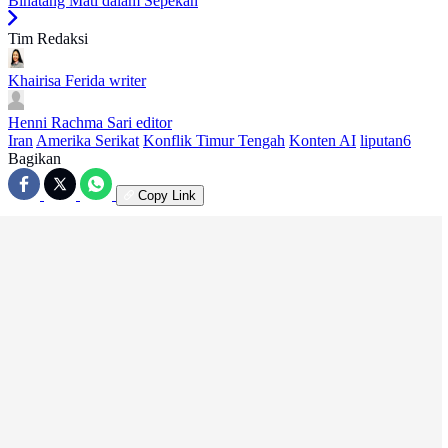
Binatang Mati dalam Sepekan
Tim Redaksi
Khairisa Ferida
writer
Henni Rachma Sari
editor
Iran
Amerika Serikat
Konflik Timur Tengah
Konten AI
liputan6
Bagikan
Copy Link