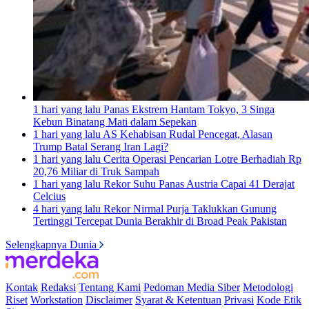
1 hari yang lalu
Panas Ekstrem Hantam Tokyo, 3 Singa
Kebun Binatang Mati dalam Sepekan
1 hari yang lalu
AS Kehabisan Rudal Pencegat, Alasan
Trump Batal Serang Iran Lagi?
1 hari yang lalu
Cerita Operasi Pencarian Lotre Berhadiah Rp
20,76 Miliar di Truk Sampah
1 hari yang lalu
Rekor Suhu Panas Austria Capai 41 Derajat
Celcius
4 hari yang lalu
Rekor Nirmal Purja Taklukkan Gunung
Tertinggi Tercepat Dunia Berakhir di Broad Peak Pakistan
Selengkapnya Dunia
Kontak
Redaksi
Tentang Kami
Pedoman Media Siber
Metodologi
Riset
Workstation
Disclaimer
Syarat & Ketentuan
Privasi
Kode Etik