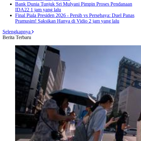
Bank Dunia Tunjuk Sri Mulyani Pimpin Proses Pendanaan
IDA22
1 jam yang lalu
Final Piala Presiden 2026 - Persib vs Persebaya: Duel Panas
Pramusim! Saksikan Hanya di Vidio
2 jam yang lalu
Selengkapnya
Berita Terbaru