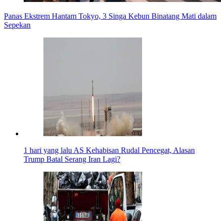
Panas Ekstrem Hantam Tokyo, 3 Singa Kebun Binatang Mati dalam
Sepekan
1 hari yang lalu
AS Kehabisan Rudal Pencegat, Alasan
Trump Batal Serang Iran Lagi?