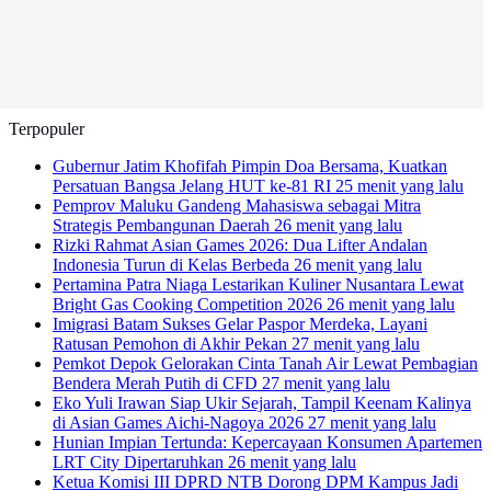
Terpopuler
Gubernur Jatim Khofifah Pimpin Doa Bersama, Kuatkan
Persatuan Bangsa Jelang HUT ke-81 RI
25 menit yang lalu
Pemprov Maluku Gandeng Mahasiswa sebagai Mitra
Strategis Pembangunan Daerah
26 menit yang lalu
Rizki Rahmat Asian Games 2026: Dua Lifter Andalan
Indonesia Turun di Kelas Berbeda
26 menit yang lalu
Pertamina Patra Niaga Lestarikan Kuliner Nusantara Lewat
Bright Gas Cooking Competition 2026
26 menit yang lalu
Imigrasi Batam Sukses Gelar Paspor Merdeka, Layani
Ratusan Pemohon di Akhir Pekan
27 menit yang lalu
Pemkot Depok Gelorakan Cinta Tanah Air Lewat Pembagian
Bendera Merah Putih di CFD
27 menit yang lalu
Eko Yuli Irawan Siap Ukir Sejarah, Tampil Keenam Kalinya
di Asian Games Aichi-Nagoya 2026
27 menit yang lalu
Hunian Impian Tertunda: Kepercayaan Konsumen Apartemen
LRT City Dipertaruhkan
26 menit yang lalu
Ketua Komisi III DPRD NTB Dorong DPM Kampus Jadi