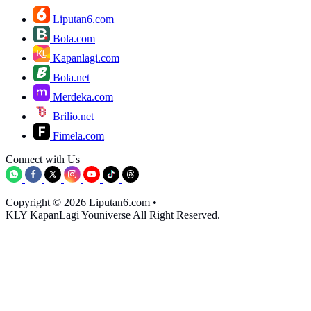
Liputan6.com
Bola.com
Kapanlagi.com
Bola.net
Merdeka.com
Brilio.net
Fimela.com
Connect with Us
Copyright © 2026 Liputan6.com
•
KLY KapanLagi Youniverse All Right Reserved.