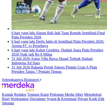
6 hari yang lalu
Alasan Bali Jadi Tuan Rumah Semifinal-Final
Piala Presiden 2026
6 hari yang lalu
Derbi Jatim di Semifinal Piala Presiden 2026:
Arema FC vs Persebaya
6 hari yang lalu
Kabar Gembira, Hadiah Juara Piala Presiden
2026 Naik jadi Rp 8 Miliar
31 Juli 2026
Aston Villa Bawa Skuad Terbaik Hadapi
Indonesia All Stars
31 Juli 2026
Rahasia Persib Sukses Pimpin Grup A Piala
Presiden Tanpa 7 Pemain Timnas
Selengkapnya Bolasport
Kontak
Redaksi
Tentang Kami
Pedoman Media Siber
Metodologi
Riset
Workstation
Disclaimer
Syarat & Ketentuan
Privasi
Kode Etik
Sitemap