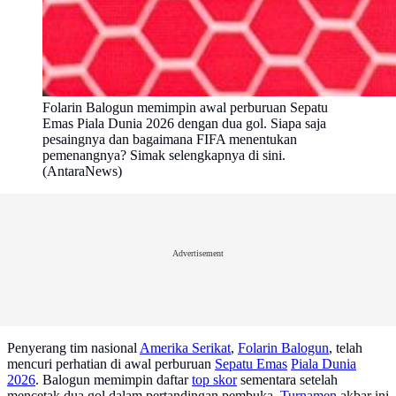
Folarin Balogun memimpin awal perburuan Sepatu
Emas Piala Dunia 2026 dengan dua gol. Siapa saja
pesaingnya dan bagaimana FIFA menentukan
pemenangnya? Simak selengkapnya di sini.
(AntaraNews)
Advertisement
Penyerang tim nasional
Amerika Serikat
,
Folarin Balogun
, telah
mencuri perhatian di awal perburuan
Sepatu Emas
Piala Dunia
2026
. Balogun memimpin daftar
top skor
sementara setelah
mencetak dua gol dalam pertandingan pembuka.
Turnamen
akbar ini