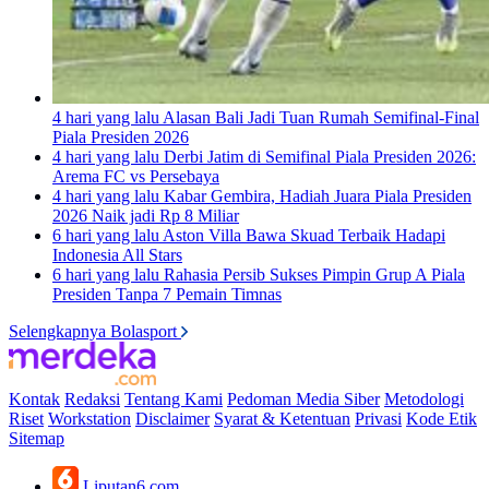
4 hari yang lalu
Alasan Bali Jadi Tuan Rumah Semifinal-Final
Piala Presiden 2026
4 hari yang lalu
Derbi Jatim di Semifinal Piala Presiden 2026:
Arema FC vs Persebaya
4 hari yang lalu
Kabar Gembira, Hadiah Juara Piala Presiden
2026 Naik jadi Rp 8 Miliar
6 hari yang lalu
Aston Villa Bawa Skuad Terbaik Hadapi
Indonesia All Stars
6 hari yang lalu
Rahasia Persib Sukses Pimpin Grup A Piala
Presiden Tanpa 7 Pemain Timnas
Selengkapnya Bolasport
Kontak
Redaksi
Tentang Kami
Pedoman Media Siber
Metodologi
Riset
Workstation
Disclaimer
Syarat & Ketentuan
Privasi
Kode Etik
Sitemap
Liputan6.com