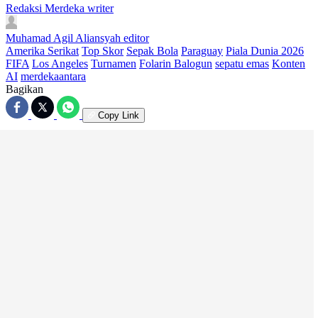
Redaksi Merdeka
writer
Muhamad Agil Aliansyah
editor
Amerika Serikat
Top Skor
Sepak Bola
Paraguay
Piala Dunia 2026
FIFA
Los Angeles
Turnamen
Folarin Balogun
sepatu emas
Konten
AI
merdekaantara
Bagikan
Copy Link