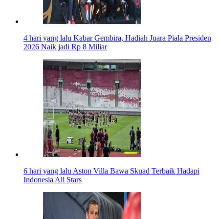
4 hari yang lalu
Kabar Gembira, Hadiah Juara Piala Presiden
2026 Naik jadi Rp 8 Miliar
6 hari yang lalu
Aston Villa Bawa Skuad Terbaik Hadapi
Indonesia All Stars