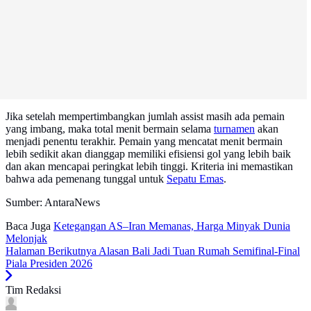
Jika setelah mempertimbangkan jumlah assist masih ada pemain
yang imbang, maka total menit bermain selama
turnamen
akan
menjadi penentu terakhir. Pemain yang mencatat menit bermain
lebih sedikit akan dianggap memiliki efisiensi gol yang lebih baik
dan akan mencapai peringkat lebih tinggi. Kriteria ini memastikan
bahwa ada pemenang tunggal untuk
Sepatu Emas
.
Sumber: AntaraNews
Baca Juga
Ketegangan AS–Iran Memanas, Harga Minyak Dunia
Melonjak
Halaman Berikutnya
Alasan Bali Jadi Tuan Rumah Semifinal-Final
Piala Presiden 2026
Tim Redaksi