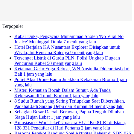
Terpopuler
Kabar Duka, Pengacara Muhammad Sholeh 'No Viral No
Justice' Meninggal Dunia
7 menit yang lalu
Hotel Berjalan KA Nusantara Explorer Disiapkan untuk
Wisata, Ini Rencana Rutenya
9 menit yang lalu
Tersengat Listrik di Gardu PLN, Polisi Ungkap Dugaan
Pencurian Kabel
50 menit yang lalu
Ketahuan Gelar Yoga Retreat, WN Australia Dideportasi dari
Bali
1 jam yang lalu
Potret Aksi Drone Bantu Jinakkan Kebakaran Bromo
1 jam
yang lalu
Misteri Kematian Bocah Dalam Sumur, Ada Tanda
Kekerasan di Tubuh Korban
1 jam yang lalu
8 Sudut Rumah yang Sering Terlupakan Saat Dibersihkan,
Padahal Jadi Sarang Debu dan Kuman
44 menit yang lalu
Sebagian Besar Daerah Berawan, Papua Tengah Diimbau
Siaga Hujan Lebat
1 jam yang lalu
Antusiasme 'War Ticket' Upacara HUT Ke-81 RI di Istana,
128.331 Pendaftar di Hari Pertama
2 jam yang lalu
Respons Pemkot Bandung Soal Aktivitas Belajar di SDN 026