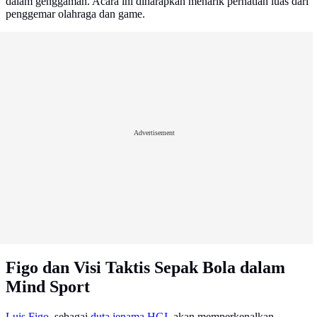
dalam genggaman. Acara ini diharapkan menarik perhatian luas dari
penggemar olahraga dan game.
Advertisement
Figo dan Visi Taktis Sepak Bola dalam
Mind Sport
Luis Figo
, sebagai
duta jenama
HGI
, akan memperkenalkan