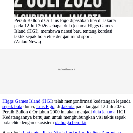
Peraih Ballon d'Or Luis Figo dipastikan tiba di Jakarta
pada 12 Juli 2026 sebagai duta jenama Higgs Games
Island (HGI), membawa narasi baru tentang korelasi
taktik sepak bola elite dengan mind sport.
(AntaraNews)
Advertisement
Higgs Games Island
(
HGI
) telah mengonfirmasi kedatangan legenda
sepak bola
dunia,
Luis Figo
, di
Jakarta
pada tanggal 12 Juli 2026.
Peraih Ballon d'Or tahun 2000 ini akan menjadi
duta jenama
HGI.
Kedatangannya bertujuan untuk menghubungkan visi taktis sepak
bola elite dengan ekosistem
olahraga berpikir
.
Baca Juga
Pertamina Patra Niaga Lestarikan Kuliner Nusantara