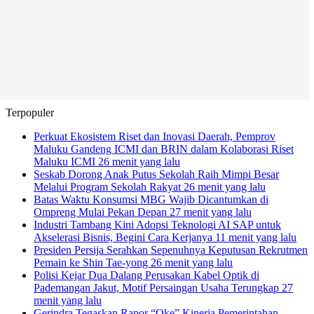
Terpopuler
Perkuat Ekosistem Riset dan Inovasi Daerah, Pemprov
Maluku Gandeng ICMI dan BRIN dalam Kolaborasi Riset
Maluku ICMI
26 menit yang lalu
Seskab Dorong Anak Putus Sekolah Raih Mimpi Besar
Melalui Program Sekolah Rakyat
26 menit yang lalu
Batas Waktu Konsumsi MBG Wajib Dicantumkan di
Ompreng Mulai Pekan Depan
27 menit yang lalu
Industri Tambang Kini Adopsi Teknologi AI SAP untuk
Akselerasi Bisnis, Begini Cara Kerjanya
11 menit yang lalu
Presiden Persija Serahkan Sepenuhnya Keputusan Rekrutmen
Pemain ke Shin Tae-yong
26 menit yang lalu
Polisi Kejar Dua Dalang Perusakan Kabel Optik di
Pademangan Jakut, Motif Persaingan Usaha Terungkap
27
menit yang lalu
Gerindra Tegaskan Rapor “Oke” Kinerja Pemerintahan