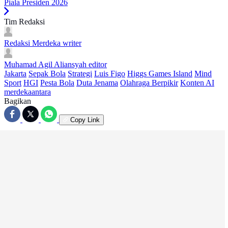
Piala Presiden 2026
Tim Redaksi
Redaksi Merdeka
writer
Muhamad Agil Aliansyah
editor
Jakarta
Sepak Bola
Strategi
Luis Figo
Higgs Games Island
Mind
Sport
HGI
Pesta Bola
Duta Jenama
Olahraga Berpikir
Konten AI
merdekaantara
Bagikan
Copy Link