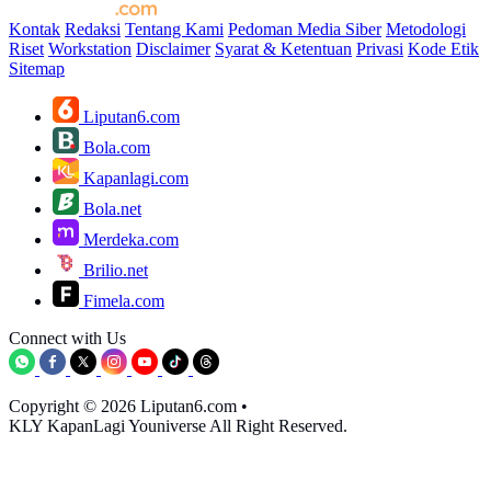
Kontak
Redaksi
Tentang Kami
Pedoman Media Siber
Metodologi
Riset
Workstation
Disclaimer
Syarat & Ketentuan
Privasi
Kode Etik
Sitemap
Liputan6.com
Bola.com
Kapanlagi.com
Bola.net
Merdeka.com
Brilio.net
Fimela.com
Connect with Us
Copyright © 2026 Liputan6.com
•
KLY KapanLagi Youniverse All Right Reserved.