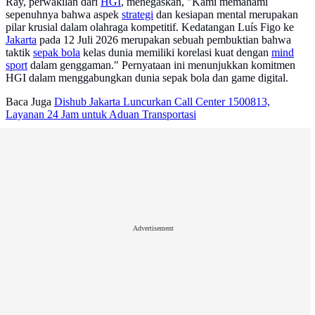
Ray, perwakilan dari
HGI
, menegaskan, "Kami memahami
sepenuhnya bahwa aspek
strategi
dan kesiapan mental merupakan
pilar krusial dalam olahraga kompetitif. Kedatangan Luís Figo ke
Jakarta
pada 12 Juli 2026 merupakan sebuah pembuktian bahwa
taktik
sepak bola
kelas dunia memiliki korelasi kuat dengan
mind
sport
dalam genggaman." Pernyataan ini menunjukkan komitmen
HGI dalam menggabungkan dunia sepak bola dan game digital.
Baca Juga
Dishub Jakarta Luncurkan Call Center 1500813,
Layanan 24 Jam untuk Aduan Transportasi
Advertisement