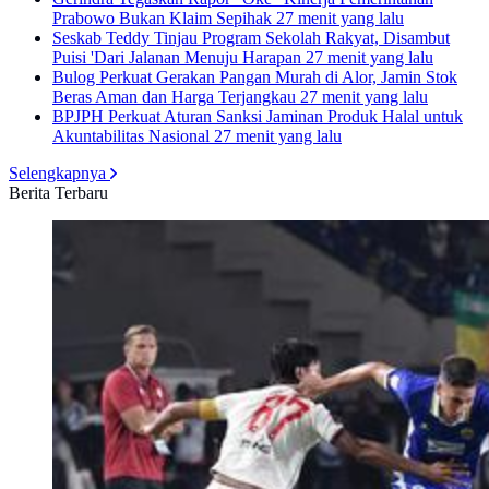
Prabowo Bukan Klaim Sepihak
27 menit yang lalu
Seskab Teddy Tinjau Program Sekolah Rakyat, Disambut
Puisi 'Dari Jalanan Menuju Harapan
27 menit yang lalu
Bulog Perkuat Gerakan Pangan Murah di Alor, Jamin Stok
Beras Aman dan Harga Terjangkau
27 menit yang lalu
BPJPH Perkuat Aturan Sanksi Jaminan Produk Halal untuk
Akuntabilitas Nasional
27 menit yang lalu
Selengkapnya
Berita Terbaru