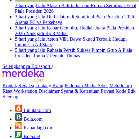
3 hari yang lalu
Alasan Bali Jadi Tuan Rumah Semifinal-Final
Piala Presiden 2026
3 hari yang lalu
Derbi Jatim di Semifinal Piala Presiden 2026:
Arema FC vs Persebaya
3 hari yang lalu
Kabar Gembira, Hadiah Juara Piala Presiden
2026 Naik jadi Rp 8 Miliar
5 hari yang lalu
Aston Villa Bawa Skuad Terbaik Hadapi
Indonesia All Stars
5 hari yang lalu
Rahasia Persib Sukses Pimpin Grup A Piala
Presiden Tanpa 7 Pemain Timnas
Selengkapnya Bolasport
Kontak
Redaksi
Tentang Kami
Pedoman Media Siber
Metodologi
Riset
Workstation
Disclaimer
Syarat & Ketentuan
Privasi
Kode Etik
Sitemap
Liputan6.com
Bola.com
Kapanlagi.com
Bola.net