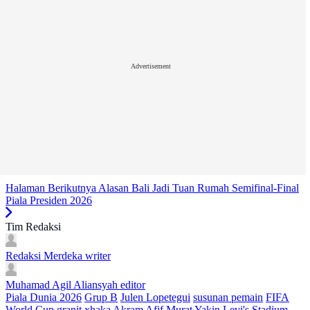
Advertisement
Halaman Berikutnya
Alasan Bali Jadi Tuan Rumah Semifinal-Final
Piala Presiden 2026
Tim Redaksi
Redaksi Merdeka
writer
Muhamad Agil Aliansyah
editor
Piala Dunia 2026
Grup B
Julen Lopetegui
susunan pemain
FIFA
World Cup
granit xhaka
Akram Afif
Murat Yakin
Levi's Stadium