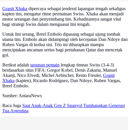
Granit Xhaka
dipercaya sebagai jenderal lapangan tengah sekaligus
kapten tim, mengatur ritme permainan Swiss. Xhaka akan menjadi
motor serangan dan penyeimbang tim. Kehadirannya sangat vital
bagi strategi Swiss dalam menguasai lini tengah.
Untuk lini serang, Breel Embolo dipasang sebagai ujung tombak
utama tim. Embolo akan didampingi oleh kecepatan Dan Ndoye dan
Ruben Vargas di kedua sisi. Trio ini diharapkan mampu
menciptakan ancaman serius bagi pertahanan Qatar dan mencetak
gol.
Berikut adalah
susunan pemain
lengkap timnas Swiss (3-4-3)
berdasarkan situs FIFA: Gregor Kobel, Denis Zakaria, Manuel
Akanji, Nico Elvedi, Michel Aebischer, Remo Freuler,
Granit
Xhaka
(kapten), Ricardo Rodríguez, Dan Ndoye, Ruben Vargas,
Breel Embolo.
Sumber: AntaraNews
Baca Juga
Saat Anak-Anak Gen Z Spanyol Tumbangkan Generasi
Tua Argentina