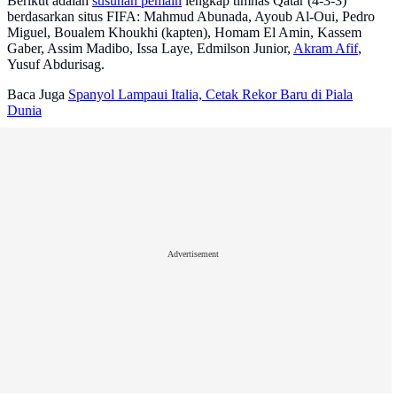
Berikut adalah
susunan pemain
lengkap timnas Qatar (4-3-3)
berdasarkan situs FIFA: Mahmud Abunada, Ayoub Al-Oui, Pedro
Miguel, Boualem Khoukhi (kapten), Homam El Amin, Kassem
Gaber, Assim Madibo, Issa Laye, Edmilson Junior,
Akram Afif
,
Yusuf Abdurisag.
Baca Juga
Spanyol Lampaui Italia, Cetak Rekor Baru di Piala
Dunia
Advertisement