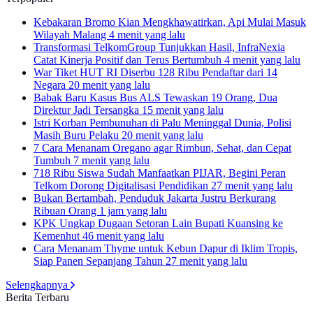
Kebakaran Bromo Kian Mengkhawatirkan, Api Mulai Masuk
Wilayah Malang
4 menit yang lalu
Transformasi TelkomGroup Tunjukkan Hasil, InfraNexia
Catat Kinerja Positif dan Terus Bertumbuh
4 menit yang lalu
War Tiket HUT RI Diserbu 128 Ribu Pendaftar dari 14
Negara
20 menit yang lalu
Babak Baru Kasus Bus ALS Tewaskan 19 Orang, Dua
Direktur Jadi Tersangka
15 menit yang lalu
Istri Korban Pembunuhan di Palu Meninggal Dunia, Polisi
Masih Buru Pelaku
20 menit yang lalu
7 Cara Menanam Oregano agar Rimbun, Sehat, dan Cepat
Tumbuh
7 menit yang lalu
718 Ribu Siswa Sudah Manfaatkan PIJAR, Begini Peran
Telkom Dorong Digitalisasi Pendidikan
27 menit yang lalu
Bukan Bertambah, Penduduk Jakarta Justru Berkurang
Ribuan Orang
1 jam yang lalu
KPK Ungkap Dugaan Setoran Lain Bupati Kuansing ke
Kemenhut
46 menit yang lalu
Cara Menanam Thyme untuk Kebun Dapur di Iklim Tropis,
Siap Panen Sepanjang Tahun
27 menit yang lalu
Selengkapnya
Berita Terbaru