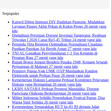
Terpopuler
Kanwil Ditjen Imigrasi DIY Hadirkan Pasporia, Mudahkan
Layanan Paspor Akhir Pekan di Kulon Progo
26 menit yang
lalu
Digitalisasi Perizinan Dorong Investasi Tangerang, Realisasi
Triwulan I 2026 Capai Rp5,45 Triliun
24 menit yang lalu
Perumda Tirta Benteng Optimalkan Normalisasi Cisadane,
Pastikan Pasokan Air Bersih Aman
27 menit yang lalu
TNI AL Gagalkan Penyelundupan 1,3 Ton Ketamin di
Perairan Riau
27 menit yang lalu
Bupati Bogor Jemput Bendera Pusaka 1948, Kenang Sejarah
Perjuangan di Malasari
27 menit yang lalu
Pemprov Papua Ajak UMK OAP Manfaatkan Katalog
Elektronik untuk Perluas Pasar
26 menit yang lalu
Kementerian Hukum Lampung Perkuat Komitmen Pelayanan
Hukum yang Bermanfaat
26 menit yang lalu
LKBN ANTARA Perkuat Promosi Mandalika, Dorong
Pariwisata Olahraga Berkelanjutan
26 menit yang lalu
Militer Indonesia Selidiki Penembakan Festival Papua, Dua
Warga Sipil Terluka
26 menit yang lalu
Kemenimipas Semarakkan HUT ke-81 RI dengan Jalan