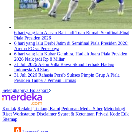
6 hari yang lalu
Alasan Bali Jadi Tuan Rumah Semifinal-Final
Piala Presiden 2026
6 hari yang lalu
Derbi Jatim di Semifinal Piala Presiden 2026:
Arema FC vs Persebaya
6 hari yang lalu
Kabar Gembira, Hadiah Juara Piala Presiden
2026 Naik jadi Rp 8 Miliar
31 Juli 2026
Aston Villa Bawa Skuad Terbaik Hadapi
Indonesia All Stars
31 Juli 2026
Rahasia Persib Sukses Pimpin Grup A Piala
Presiden Tanpa 7 Pemain Timnas
Selengkapnya Bolasport
Kontak
Redaksi
Tentang Kami
Pedoman Media Siber
Metodologi
Riset
Workstation
Disclaimer
Syarat & Ketentuan
Privasi
Kode Etik
Sitemap