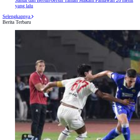
Santai dan Bersih-bersih Taman Makam Pahlawan
26 menit
yang lalu
Selengkapnya
Berita Terbaru