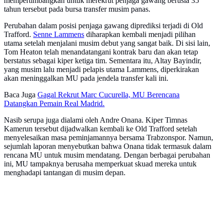
mempertimbangkan untuk merekrut penjaga gawang berusia 35
tahun tersebut pada bursa transfer musim panas.
Perubahan dalam posisi penjaga gawang diprediksi terjadi di Old
Trafford.
Senne Lammens
diharapkan kembali menjadi pilihan
utama setelah menjalani musim debut yang sangat baik. Di sisi lain,
Tom Heaton telah menandatangani kontrak baru dan akan tetap
berstatus sebagai kiper ketiga tim. Sementara itu, Altay Bayindir,
yang musim lalu menjadi pelapis utama Lammens, diperkirakan
akan meninggalkan MU pada jendela transfer kali ini.
Baca Juga
Gagal Rekrut Marc Cucurella, MU Berencana
Datangkan Pemain Real Madrid.
Nasib serupa juga dialami oleh Andre Onana. Kiper Timnas
Kamerun tersebut dijadwalkan kembali ke Old Trafford setelah
menyelesaikan masa peminjamannya bersama Trabzonspor. Namun,
sejumlah laporan menyebutkan bahwa Onana tidak termasuk dalam
rencana MU untuk musim mendatang. Dengan berbagai perubahan
ini, MU tampaknya berusaha memperkuat skuad mereka untuk
menghadapi tantangan di musim depan.