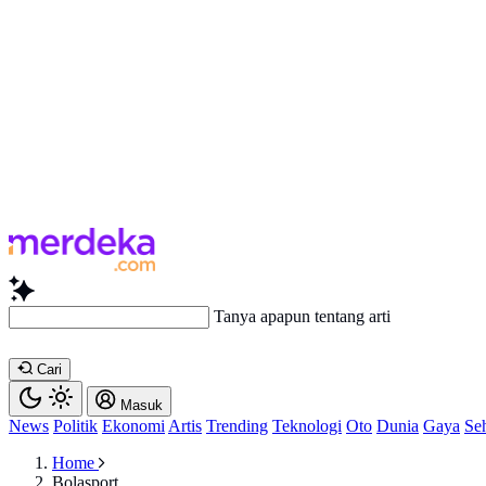
Tanya apapun tentang artikel i
Cari
Masuk
News
Politik
Ekonomi
Artis
Trending
Teknologi
Oto
Dunia
Gaya
Se
Home
Bolasport