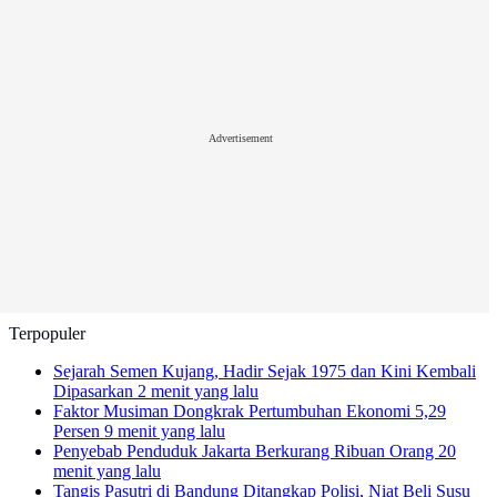
Advertisement
Terpopuler
Sejarah Semen Kujang, Hadir Sejak 1975 dan Kini Kembali
Dipasarkan
2 menit yang lalu
Faktor Musiman Dongkrak Pertumbuhan Ekonomi 5,29
Persen
9 menit yang lalu
Penyebab Penduduk Jakarta Berkurang Ribuan Orang
20
menit yang lalu
Tangis Pasutri di Bandung Ditangkap Polisi, Niat Beli Susu