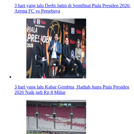
3 hari yang lalu
Derbi Jatim di Semifinal Piala Presiden 2026:
Arema FC vs Persebaya
3 hari yang lalu
Kabar Gembira, Hadiah Juara Piala Presiden
2026 Naik jadi Rp 8 Miliar