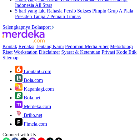
Indonesia All Stars
5 hari yang lalu
Rahasia Persib Sukses Pimpin Grup A Piala
Presiden Tanpa 7 Pemain Timnas
Selengkapnya Bolasport
Kontak
Redaksi
Tentang Kami
Pedoman Media Siber
Metodologi
Riset
Workstation
Disclaimer
Syarat & Ketentuan
Privasi
Kode Etik
Sitemap
Liputan6.com
Bola.com
Kapanlagi.com
Bola.net
Merdeka.com
Brilio.net
Fimela.com
Connect with Us