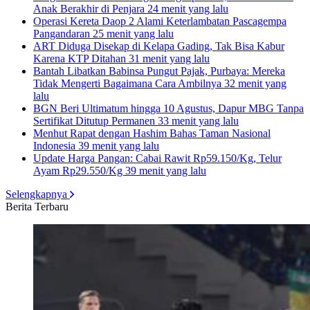
Anak Berakhir di Penjara
24 menit yang lalu
Operasi Kereta Daop 2 Alami Keterlambatan Pascagempa
Pangandaran
25 menit yang lalu
ART Diduga Disekap di Kelapa Gading, Tak Bisa Kabur
Karena KTP Ditahan
31 menit yang lalu
Bantah Libatkan Babinsa Pungut Pajak, Purbaya: Mereka
Tidak Mengerti Bagaimana Cara Ambilnya
32 menit yang
lalu
BGN Beri Ultimatum hingga 10 Agustus, Dapur MBG Tanpa
Sertifikat Ditutup Permanen
33 menit yang lalu
Menhut Rapat dengan Hashim Bahas Taman Nasional
Indonesia
39 menit yang lalu
Update Harga Pangan: Cabai Rawit Rp59.150/Kg, Telur
Ayam Rp29.550/Kg
39 menit yang lalu
Selengkapnya
Berita Terbaru