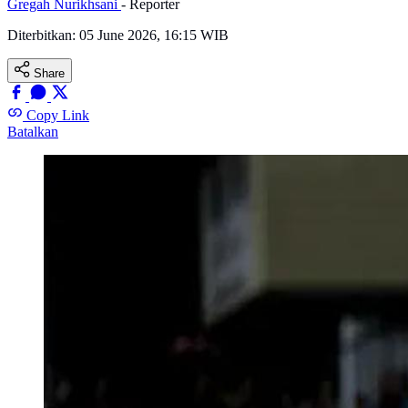
Gregah Nurikhsani
- Reporter
Diterbitkan:
05 June 2026, 16:15 WIB
Share
Copy Link
Batalkan