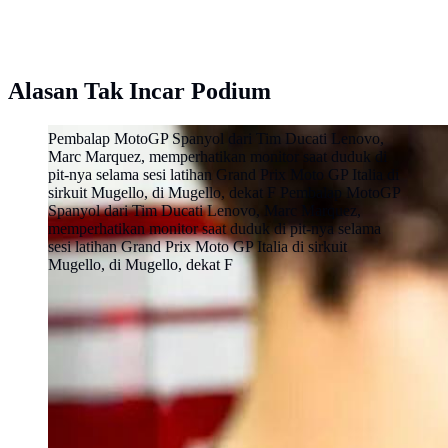
Alasan Tak Incar Podium
Pembalap MotoGP Spanyol dari Tim Ducati Lenovo,
Marc Marquez, memperhatikan monitor saat duduk di
pit-nya selama sesi latihan Grand Prix Moto GP Italia di
sirkuit Mugello, di Mugello, dekat F Pembalap MotoGP
Spanyol dari Tim Ducati Lenovo, Marc Marquez,
memperhatikan monitor saat duduk di pit-nya selama
sesi latihan Grand Prix Moto GP Italia di sirkuit
Mugello, di Mugello, dekat F