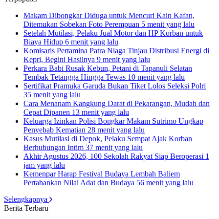
Makam Dibongkar Diduga untuk Mencuri Kain Kafan,
Ditemukan Sobekan Foto Perempuan
5 menit yang lalu
Setelah Mutilasi, Pelaku Jual Motor dan HP Korban untuk
Biaya Hidup
6 menit yang lalu
Komisaris Pertamina Patra Niaga Tinjau Distribusi Energi di
Kepri, Begini Hasilnya
9 menit yang lalu
Perkara Babi Rusak Kebun, Petani di Tapanuli Selatan
Tembak Tetangga Hingga Tewas
10 menit yang lalu
Sertifikat Pramuka Garuda Bukan Tiket Lolos Seleksi Polri
35 menit yang lalu
Cara Menanam Kangkung Darat di Pekarangan, Mudah dan
Cepat Dipanen
13 menit yang lalu
Keluarga Izinkan Polisi Bongkar Makam Sutrimo Ungkap
Penyebab Kematian
28 menit yang lalu
Kasus Mutilasi di Depok, Pelaku Sempat Ajak Korban
Berhubungan Intim
37 menit yang lalu
Akhir Agustus 2026, 100 Sekolah Rakyat Siap Beroperasi
1
jam yang lalu
Kemenpar Harap Festival Budaya Lembah Baliem
Pertahankan Nilai Adat dan Budaya
56 menit yang lalu
Selengkapnya
Berita Terbaru