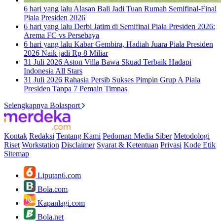
6 hari yang lalu
Alasan Bali Jadi Tuan Rumah Semifinal-Final
Piala Presiden 2026
6 hari yang lalu
Derbi Jatim di Semifinal Piala Presiden 2026:
Arema FC vs Persebaya
6 hari yang lalu
Kabar Gembira, Hadiah Juara Piala Presiden
2026 Naik jadi Rp 8 Miliar
31 Juli 2026
Aston Villa Bawa Skuad Terbaik Hadapi
Indonesia All Stars
31 Juli 2026
Rahasia Persib Sukses Pimpin Grup A Piala
Presiden Tanpa 7 Pemain Timnas
Selengkapnya Bolasport
Kontak
Redaksi
Tentang Kami
Pedoman Media Siber
Metodologi
Riset
Workstation
Disclaimer
Syarat & Ketentuan
Privasi
Kode Etik
Sitemap
Liputan6.com
Bola.com
Kapanlagi.com
Bola.net