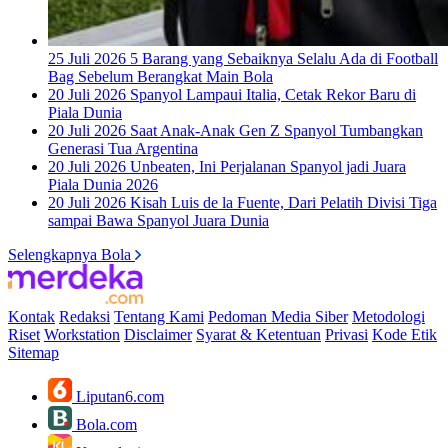
25 Juli 2026
5 Barang yang Sebaiknya Selalu Ada di Football
Bag Sebelum Berangkat Main Bola
20 Juli 2026
Spanyol Lampaui Italia, Cetak Rekor Baru di
Piala Dunia
20 Juli 2026
Saat Anak-Anak Gen Z Spanyol Tumbangkan
Generasi Tua Argentina
20 Juli 2026
Unbeaten, Ini Perjalanan Spanyol jadi Juara
Piala Dunia 2026
20 Juli 2026
Kisah Luis de la Fuente, Dari Pelatih Divisi Tiga
sampai Bawa Spanyol Juara Dunia
Selengkapnya Bola
Kontak
Redaksi
Tentang Kami
Pedoman Media Siber
Metodologi
Riset
Workstation
Disclaimer
Syarat & Ketentuan
Privasi
Kode Etik
Sitemap
Liputan6.com
Bola.com