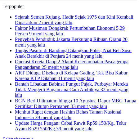
Terpopuler
Sejarah Semen Kujang, Hadir Sejak 1975 dan Kini Kembali
Dipasarkan
2 menit yang lalu
Faktor Musiman Dongkrak Pertumbuhan Ekonomi 5,29
Persen
9 menit yang lalu
Penyebab Penduduk Jakarta Berkurang Ribuan Orang
20
menit yang lalu
Tangis Pasutri di Bandung Ditangkap Polisi, Niat Beli Susu
Anak Berakhir di Penjara
24 menit yang lalu
Operasi Kereta Daop 2 Alami Keterlambatan Pascagempa
Pangandaran
25 menit yang lalu
ART Diduga Disekap di Kelapa Gading, Tak Bisa Kabur
Karena KTP Ditahan
31 menit yang lalu
Bantah Libatkan Babinsa Pungut Pajak, Purbaya: Mereka
Tidak Mengerti Bagaimana Cara Ambilnya
32 menit yang
lalu
BGN Beri Ultimatum hingga 10 Agustus, Dapur MBG Tanpa
Sertifikat Ditutup Permanen
33 menit yang lalu
Menhut Rapat dengan Hashim Bahas Taman Nasional
Indonesia
39 menit yang lalu
Update Harga Pangan: Cabai Rawit Rp59.150/Kg, Telur
Ayam Rp29.550/Kg
39 menit yang lalu