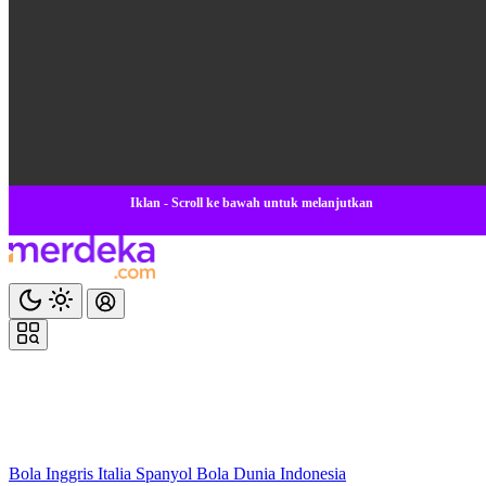
Iklan - Scroll ke bawah untuk melanjutkan
Bola
Inggris
Italia
Spanyol
Bola Dunia
Indonesia