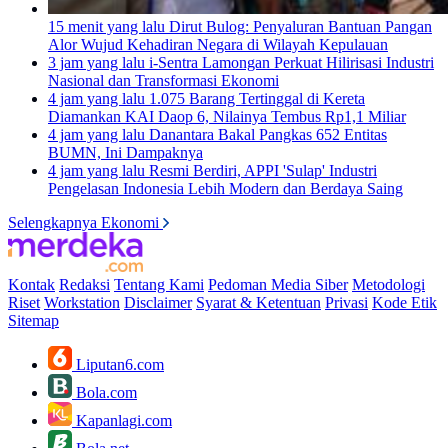
15 menit yang lalu
Dirut Bulog: Penyaluran Bantuan Pangan
Alor Wujud Kehadiran Negara di Wilayah Kepulauan
3 jam yang lalu
i-Sentra Lamongan Perkuat Hilirisasi Industri
Nasional dan Transformasi Ekonomi
4 jam yang lalu
1.075 Barang Tertinggal di Kereta
Diamankan KAI Daop 6, Nilainya Tembus Rp1,1 Miliar
4 jam yang lalu
Danantara Bakal Pangkas 652 Entitas
BUMN, Ini Dampaknya
4 jam yang lalu
Resmi Berdiri, APPI 'Sulap' Industri
Pengelasan Indonesia Lebih Modern dan Berdaya Saing
Selengkapnya Ekonomi
Kontak
Redaksi
Tentang Kami
Pedoman Media Siber
Metodologi
Riset
Workstation
Disclaimer
Syarat & Ketentuan
Privasi
Kode Etik
Sitemap
Liputan6.com
Bola.com
Kapanlagi.com