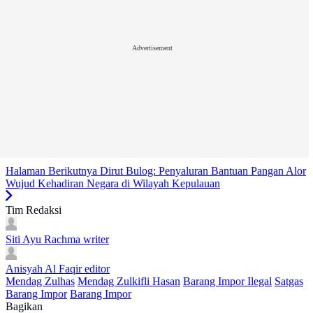
Advertisement
Halaman Berikutnya
Dirut Bulog: Penyaluran Bantuan Pangan Alor
Wujud Kehadiran Negara di Wilayah Kepulauan
Tim Redaksi
Siti Ayu Rachma
writer
Anisyah Al Faqir
editor
Mendag Zulhas
Mendag Zulkifli Hasan
Barang Impor Ilegal
Satgas
Barang Impor
Barang Impor
Bagikan