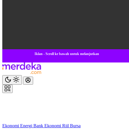
Iklan - Scroll ke bawah untuk melanjutkan
Ekonomi
Energi
Bank
Ekonomi
Riil
Bursa