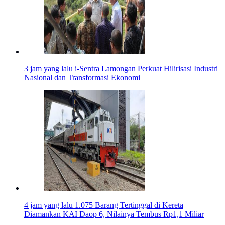
3 jam yang lalu
i-Sentra Lamongan Perkuat Hilirisasi Industri
Nasional dan Transformasi Ekonomi
4 jam yang lalu
1.075 Barang Tertinggal di Kereta
Diamankan KAI Daop 6, Nilainya Tembus Rp1,1 Miliar