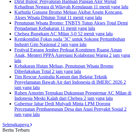
Dirut Bulog: Penyaluran Bantuan Pangan Alor Wujud
Kehadiran Negara di Wilayah Kepulauan
11 menit yang lalu
Karhutla Gunung Bromo Meluas Akibat Angin Kencang,
Akses Wisata Ditutup Total
11 menit yang lalu
Penutupan Wisata Bromo: TNBTS Tutup Akses Total Demi
Pemadaman Kebakaran
11 menit yang lalu
Chelsea Bungkam AC Milan 3-0
52 menit yang lalu
Kemkomdigi Fokus pada '3C' untuk Sokong Pertumbuhan
Industri Gim Nasional
2 jam yang lalu
Festival Egrang Jember Perkuat Komitmen Ruang Aman
Anak, Menteri PPPA Apresiasi Kolaborasi Warga
2 jam yang
lalu
Kebakaran Hutan Meluas, Penutupan Wisata Bromo
Diberlakukan Total
2 jam yang lalu
Tim Rescue Australia Kagum dan Belajar Teknik
Penyelamatan Bawah Air dari Indonesia di IMERC 2026
2
jam yang lalu
Ruben Amorim Terpukau Dukungan Penggemar AC Milan di
Indonesia Meski Kalah dari Chelsea
2 jam yang lalu
Gubernur Jabar Dedi Mulyadi Minta LPM Dorong
Percepatan Pembangunan Desa dan Atasi Penyakit Sosial
2
jam yang lalu
Selengkapnya
Berita Terbaru