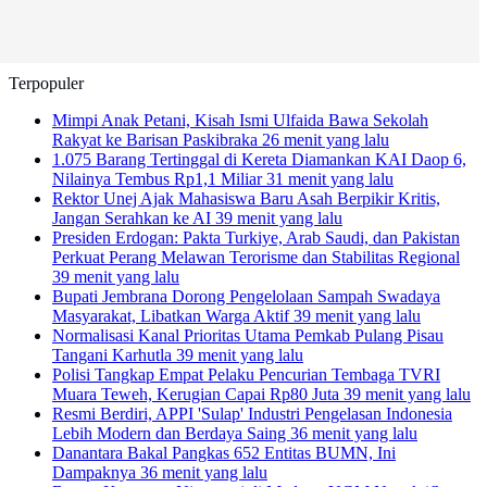
Terpopuler
Mimpi Anak Petani, Kisah Ismi Ulfaida Bawa Sekolah
Rakyat ke Barisan Paskibraka
26 menit yang lalu
1.075 Barang Tertinggal di Kereta Diamankan KAI Daop 6,
Nilainya Tembus Rp1,1 Miliar
31 menit yang lalu
Rektor Unej Ajak Mahasiswa Baru Asah Berpikir Kritis,
Jangan Serahkan ke AI
39 menit yang lalu
Presiden Erdogan: Pakta Turkiye, Arab Saudi, dan Pakistan
Perkuat Perang Melawan Terorisme dan Stabilitas Regional
39 menit yang lalu
Bupati Jembrana Dorong Pengelolaan Sampah Swadaya
Masyarakat, Libatkan Warga Aktif
39 menit yang lalu
Normalisasi Kanal Prioritas Utama Pemkab Pulang Pisau
Tangani Karhutla
39 menit yang lalu
Polisi Tangkap Empat Pelaku Pencurian Tembaga TVRI
Muara Teweh, Kerugian Capai Rp80 Juta
39 menit yang lalu
Resmi Berdiri, APPI 'Sulap' Industri Pengelasan Indonesia
Lebih Modern dan Berdaya Saing
36 menit yang lalu
Danantara Bakal Pangkas 652 Entitas BUMN, Ini
Dampaknya
36 menit yang lalu