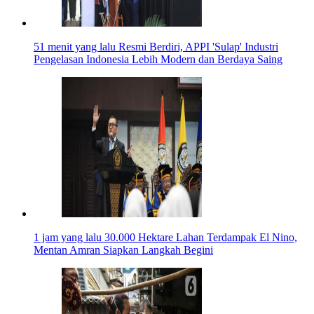
51 menit yang lalu
Resmi Berdiri, APPI 'Sulap' Industri
Pengelasan Indonesia Lebih Modern dan Berdaya Saing
1 jam yang lalu
30.000 Hektare Lahan Terdampak El Nino,
Mentan Amran Siapkan Langkah Begini