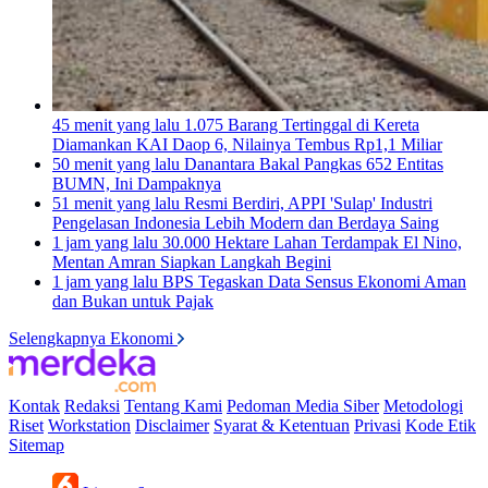
45 menit yang lalu
1.075 Barang Tertinggal di Kereta
Diamankan KAI Daop 6, Nilainya Tembus Rp1,1 Miliar
50 menit yang lalu
Danantara Bakal Pangkas 652 Entitas
BUMN, Ini Dampaknya
51 menit yang lalu
Resmi Berdiri, APPI 'Sulap' Industri
Pengelasan Indonesia Lebih Modern dan Berdaya Saing
1 jam yang lalu
30.000 Hektare Lahan Terdampak El Nino,
Mentan Amran Siapkan Langkah Begini
1 jam yang lalu
BPS Tegaskan Data Sensus Ekonomi Aman
dan Bukan untuk Pajak
Selengkapnya Ekonomi
Kontak
Redaksi
Tentang Kami
Pedoman Media Siber
Metodologi
Riset
Workstation
Disclaimer
Syarat & Ketentuan
Privasi
Kode Etik
Sitemap