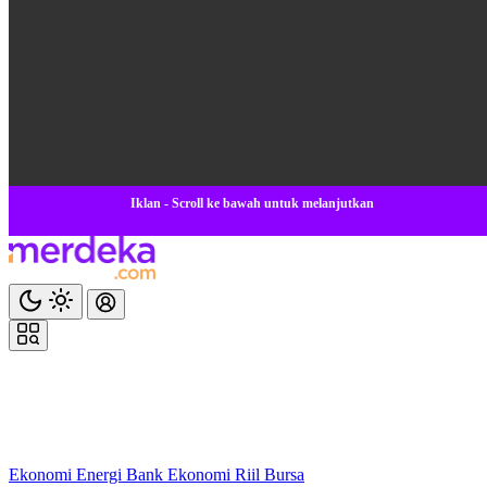
Iklan - Scroll ke bawah untuk melanjutkan
Ekonomi
Energi
Bank
Ekonomi
Riil
Bursa