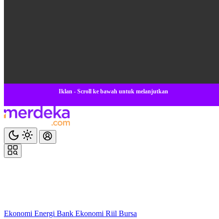
Iklan - Scroll ke bawah untuk melanjutkan
Ekonomi
Energi
Bank
Ekonomi
Riil
Bursa