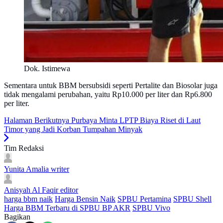
Dok. Istimewa
Sementara untuk BBM bersubsidi seperti Pertalite dan Biosolar juga
tidak mengalami perubahan, yaitu Rp10.000 per liter dan Rp6.800
per liter.
Halaman Berikutnya
Purbaya Minta LPTP Biaya Riset di Laut
Timor yang Jadi Korban Tumpahan Minyak
Tim Redaksi
Yunita Amalia
writer
Anisyah Al Faqir
editor
harga bbm naik
Harga Bensin Naik
SPBU Pertamina
SPBU Shell
Harga BBM Terbaru di SPBU BP AKR
SPBU Vivo
Bagikan