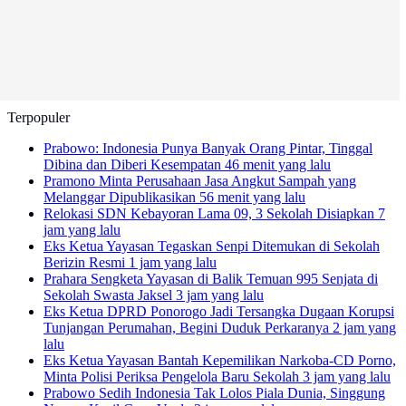
Terpopuler
Prabowo: Indonesia Punya Banyak Orang Pintar, Tinggal
Dibina dan Diberi Kesempatan
46 menit yang lalu
Pramono Minta Perusahaan Jasa Angkut Sampah yang
Melanggar Dipublikasikan
56 menit yang lalu
Relokasi SDN Kebayoran Lama 09, 3 Sekolah Disiapkan
7
jam yang lalu
Eks Ketua Yayasan Tegaskan Senpi Ditemukan di Sekolah
Berizin Resmi
1 jam yang lalu
Prahara Sengketa Yayasan di Balik Temuan 995 Senjata di
Sekolah Swasta Jaksel
3 jam yang lalu
Eks Ketua DPRD Ponorogo Jadi Tersangka Dugaan Korupsi
Tunjangan Perumahan, Begini Duduk Perkaranya
2 jam yang
lalu
Eks Ketua Yayasan Bantah Kepemilikan Narkoba-CD Porno,
Minta Polisi Periksa Pengelola Baru Sekolah
3 jam yang lalu
Prabowo Sedih Indonesia Tak Lolos Piala Dunia, Singgung