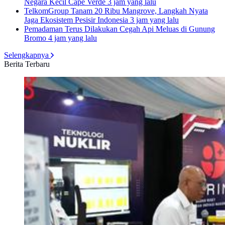
Negara Kecil Cape Verde
3 jam yang lalu
TelkomGroup Tanam 20 Ribu Mangrove, Langkah Nyata
Jaga Ekosistem Pesisir Indonesia
3 jam yang lalu
Pemadaman Terus Dilakukan Cegah Api Meluas di Gunung
Bromo
4 jam yang lalu
Selengkapnya
Berita Terbaru