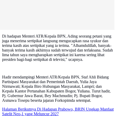
Di hadapan Menteri ATR/Kepala BPN, Ading seorang petani yang
juga menerima sertipikat langsung mengucapkan rasa syukur dan
terima kasih atas sertipikat yang ia terima. "Alhamdulillah, banyak-
banyak terima kasih akhirnya sudah terwujud dan terlaksana. Sudah
lima tahun saya mengharapkan sertipikat ini karena sering lihat
presiden bagi-bagi sertipikat di televisi," ucapnya.
Hadir mendampingi Menteri ATR/Kepala BPN, Staf Ahli Bidang
Partisipasi Masyarakat dan Pemerintah Daerah, Yulia Jaya
Nirmawati; Kepala Biro Hubungan Masyarakat, Lampri; dan
Kepala Kantor Pertanahan Kabupaten Bogor, Yuliana. Turut hadir,
Pj. Gubernur Jawa Barat, Bey Machmudin; Pj. Bupati Bogor,
Asmawa Tosepu beserta jajaran Forkopimda setempat.
Halaman Berikutnya
Di Hadapan Prabowo, BRIN Ungkap Manfaat
Satelit Neo-1 yang Meluncur 2027