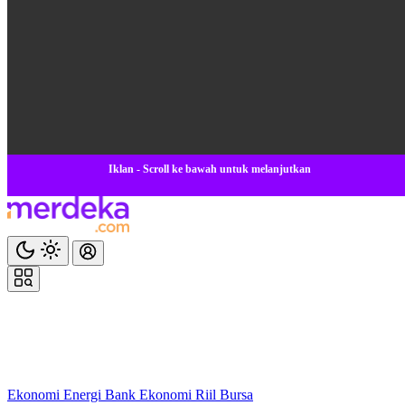
Iklan - Scroll ke bawah untuk melanjutkan
Ekonomi
Energi
Bank
Ekonomi
Riil
Bursa