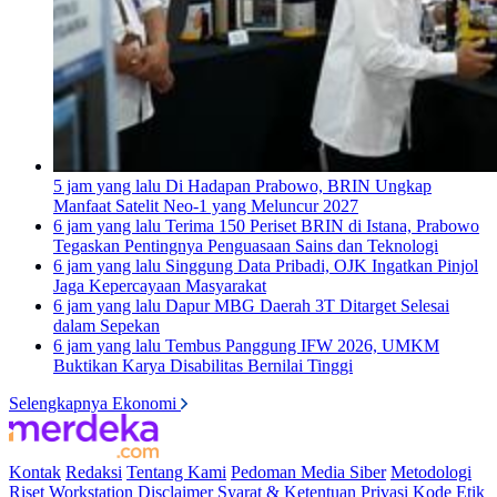
5 jam yang lalu
Di Hadapan Prabowo, BRIN Ungkap
Manfaat Satelit Neo-1 yang Meluncur 2027
6 jam yang lalu
Terima 150 Periset BRIN di Istana, Prabowo
Tegaskan Pentingnya Penguasaan Sains dan Teknologi
6 jam yang lalu
Singgung Data Pribadi, OJK Ingatkan Pinjol
Jaga Kepercayaan Masyarakat
6 jam yang lalu
Dapur MBG Daerah 3T Ditarget Selesai
dalam Sepekan
6 jam yang lalu
Tembus Panggung IFW 2026, UMKM
Buktikan Karya Disabilitas Bernilai Tinggi
Selengkapnya Ekonomi
Kontak
Redaksi
Tentang Kami
Pedoman Media Siber
Metodologi
Riset
Workstation
Disclaimer
Syarat & Ketentuan
Privasi
Kode Etik