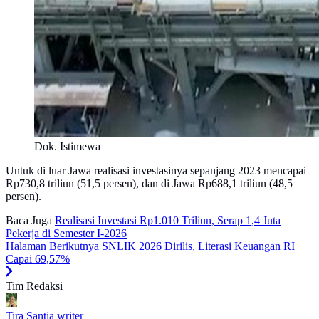
Dok. Istimewa
Untuk di luar Jawa realisasi investasinya sepanjang 2023 mencapai
Rp730,8 triliun (51,5 persen), dan di Jawa Rp688,1 triliun (48,5
persen).
Baca Juga
Realisasi Investasi Rp1.010 Triliun, Serap 1,4 Juta
Pekerja di Semester I-2026
Halaman Berikutnya
SNLIK 2026 Dirilis, Literasi Keuangan RI
Capai 69,57%
Tim Redaksi
Tira Santia
writer