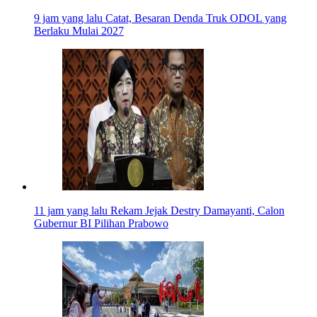
9 jam yang lalu
Catat, Besaran Denda Truk ODOL yang
Berlaku Mulai 2027
11 jam yang lalu
Rekam Jejak Destry Damayanti, Calon
Gubernur BI Pilihan Prabowo