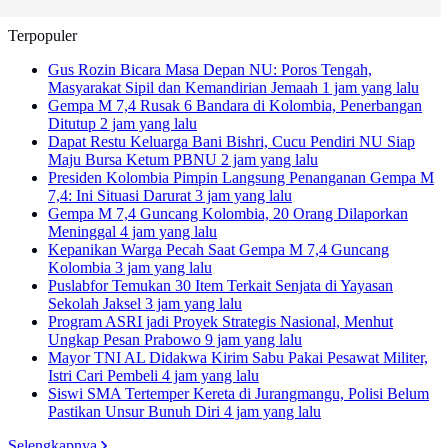
Terpopuler
Gus Rozin Bicara Masa Depan NU: Poros Tengah,
Masyarakat Sipil dan Kemandirian Jemaah
1 jam yang lalu
Gempa M 7,4 Rusak 6 Bandara di Kolombia, Penerbangan
Ditutup
2 jam yang lalu
Dapat Restu Keluarga Bani Bishri, Cucu Pendiri NU Siap
Maju Bursa Ketum PBNU
2 jam yang lalu
Presiden Kolombia Pimpin Langsung Penanganan Gempa M
7,4: Ini Situasi Darurat
3 jam yang lalu
Gempa M 7,4 Guncang Kolombia, 20 Orang Dilaporkan
Meninggal
4 jam yang lalu
Kepanikan Warga Pecah Saat Gempa M 7,4 Guncang
Kolombia
3 jam yang lalu
Puslabfor Temukan 30 Item Terkait Senjata di Yayasan
Sekolah Jaksel
3 jam yang lalu
Program ASRI jadi Proyek Strategis Nasional, Menhut
Ungkap Pesan Prabowo
9 jam yang lalu
Mayor TNI AL Didakwa Kirim Sabu Pakai Pesawat Militer,
Istri Cari Pembeli
4 jam yang lalu
Siswi SMA Tertemper Kereta di Jurangmangu, Polisi Belum
Pastikan Unsur Bunuh Diri
4 jam yang lalu
Selengkapnya