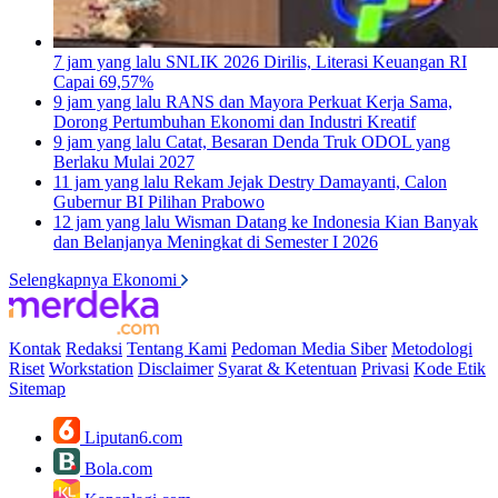
7 jam yang lalu
SNLIK 2026 Dirilis, Literasi Keuangan RI
Capai 69,57%
9 jam yang lalu
RANS dan Mayora Perkuat Kerja Sama,
Dorong Pertumbuhan Ekonomi dan Industri Kreatif
9 jam yang lalu
Catat, Besaran Denda Truk ODOL yang
Berlaku Mulai 2027
11 jam yang lalu
Rekam Jejak Destry Damayanti, Calon
Gubernur BI Pilihan Prabowo
12 jam yang lalu
Wisman Datang ke Indonesia Kian Banyak
dan Belanjanya Meningkat di Semester I 2026
Selengkapnya Ekonomi
Kontak
Redaksi
Tentang Kami
Pedoman Media Siber
Metodologi
Riset
Workstation
Disclaimer
Syarat & Ketentuan
Privasi
Kode Etik
Sitemap
Liputan6.com
Bola.com