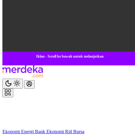
Iklan - Scroll ke bawah untuk melanjutkan
Ekonomi
Energi
Bank
Ekonomi
Riil
Bursa