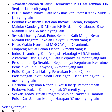
Yayasan Sekolah di Jaksel Berlakukan PJJ Usai Temuan 996
Senjata
12 menit yang lalu
PDIP Banten Punya Cara Maksimalkan Potensi Anak Muda
3
jam yang lalu
Perkuat Ekosistem Riset dan Inovasi Daerah, Pemprov
Maluku Gandeng ICMI dan BRIN dalam Kolaborasi Riset
Maluku ICMI
56 menit yang lalu
Seskab Dorong Anak Putus Sekolah Raih Mimpi Besar
Melalui Program Sekolah Rakyat
56 menit yang lalu
Batas Waktu Konsumsi MBG Wajib Dicantumkan di
Ompreng Mulai Pekan Depan
57 menit yang lalu
Industri Tambang Kini Adopsi Teknologi AI SAP untuk
Akselerasi Bisnis, Begini Cara Kerjanya
41 menit yang lalu
Presiden Persija Serahkan Sepenuhnya Keputusan Rekrutmen
Pemain ke Shin Tae-yong
56 menit yang lalu
Polisi Kejar Dua Dalang Perusakan Kabel Optik di
Pademangan Jakut, Motif Persaingan Usaha Terungkap
57
menit yang lalu
Gerindra Tegaskan Rapor “Oke” Kinerja Pemerintahan
Prabowo Bukan Klaim Sepihak
57 menit yang lalu
Seskab Teddy Tinjau Program Sekolah Rakyat, Disambut
Puisi 'Dari Jalanan Menuju Harapan
57 menit yang lalu
Selengkapnya
Berita Terbaru