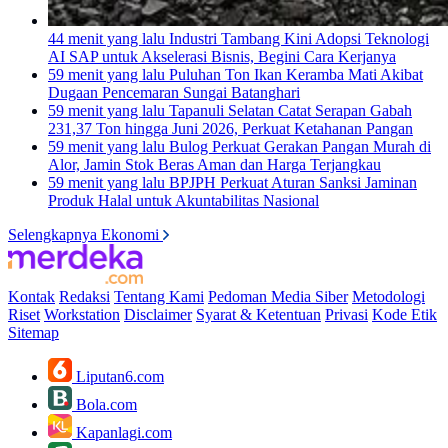
44 menit yang lalu
Industri Tambang Kini Adopsi Teknologi
AI SAP untuk Akselerasi Bisnis, Begini Cara Kerjanya
59 menit yang lalu
Puluhan Ton Ikan Keramba Mati Akibat
Dugaan Pencemaran Sungai Batanghari
59 menit yang lalu
Tapanuli Selatan Catat Serapan Gabah
231,37 Ton hingga Juni 2026, Perkuat Ketahanan Pangan
59 menit yang lalu
Bulog Perkuat Gerakan Pangan Murah di
Alor, Jamin Stok Beras Aman dan Harga Terjangkau
59 menit yang lalu
BPJPH Perkuat Aturan Sanksi Jaminan
Produk Halal untuk Akuntabilitas Nasional
Selengkapnya Ekonomi
Kontak
Redaksi
Tentang Kami
Pedoman Media Siber
Metodologi
Riset
Workstation
Disclaimer
Syarat & Ketentuan
Privasi
Kode Etik
Sitemap
Liputan6.com
Bola.com
Kapanlagi.com