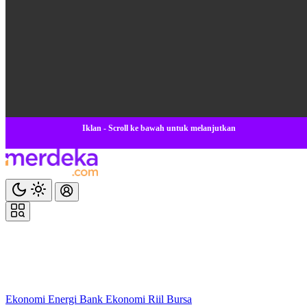
Iklan - Scroll ke bawah untuk melanjutkan
Ekonomi
Energi
Bank
Ekonomi
Riil
Bursa