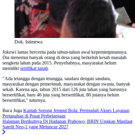
Dok. Istimewa
Jokowi lantas bercerita pada tahun-tahun awal kepemimpinannya.
Dia menemui banyak orang di desa yang berkeluh kesah masalah
sengketa lahan pada 2015. Penyebabnya, masyarakat belum
memiliki
sertifikat tanah
.
"Ada tetangga dengan tetangga, saudara dengan saudara,
masyarakat dengan pemerintah, masyarakat dengan swasta, banyak
sekali. Karena apa, tahun 2015 dari 126 juta lahan yang harusnya
bersertifikat, baru 46 juta yang bersertifikat, 80 jutanya belum
bersertifikat," tuturnya.
Baca Juga
Kantah Sorong Jemput Bola: Permudah Akses Layanan
Pertanahan di Pusat Perbelanjaan
Halaman Berikutnya
Di Hadapan Prabowo, BRIN Ungkap Manfaat
Satelit Neo-1 yang Meluncur 2027