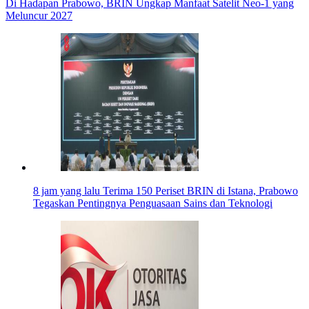
Di Hadapan Prabowo, BRIN Ungkap Manfaat Satelit Neo-1 yang
Meluncur 2027
8 jam yang lalu
Terima 150 Periset BRIN di Istana, Prabowo
Tegaskan Pentingnya Penguasaan Sains dan Teknologi