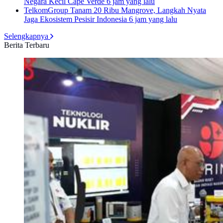
Negara Kecil Cape Verde
6 jam yang lalu
TelkomGroup Tanam 20 Ribu Mangrove, Langkah Nyata
Jaga Ekosistem Pesisir Indonesia
6 jam yang lalu
Selengkapnya
Berita Terbaru