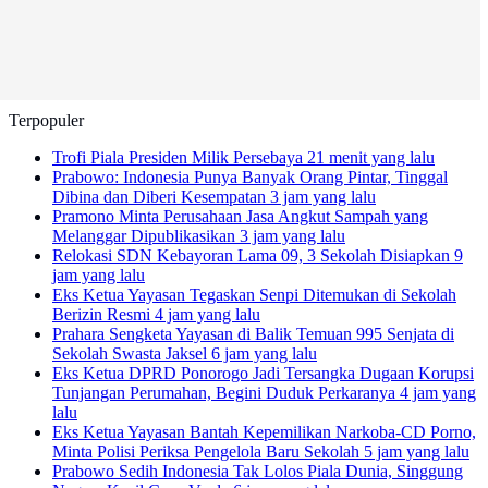
Terpopuler
Trofi Piala Presiden Milik Persebaya
21 menit yang lalu
Prabowo: Indonesia Punya Banyak Orang Pintar, Tinggal
Dibina dan Diberi Kesempatan
3 jam yang lalu
Pramono Minta Perusahaan Jasa Angkut Sampah yang
Melanggar Dipublikasikan
3 jam yang lalu
Relokasi SDN Kebayoran Lama 09, 3 Sekolah Disiapkan
9
jam yang lalu
Eks Ketua Yayasan Tegaskan Senpi Ditemukan di Sekolah
Berizin Resmi
4 jam yang lalu
Prahara Sengketa Yayasan di Balik Temuan 995 Senjata di
Sekolah Swasta Jaksel
6 jam yang lalu
Eks Ketua DPRD Ponorogo Jadi Tersangka Dugaan Korupsi
Tunjangan Perumahan, Begini Duduk Perkaranya
4 jam yang
lalu
Eks Ketua Yayasan Bantah Kepemilikan Narkoba-CD Porno,
Minta Polisi Periksa Pengelola Baru Sekolah
5 jam yang lalu
Prabowo Sedih Indonesia Tak Lolos Piala Dunia, Singgung