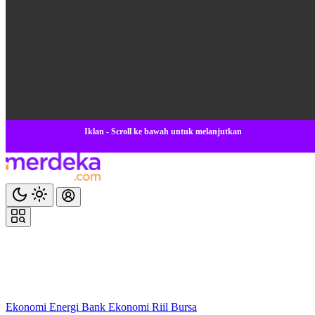
Iklan - Scroll ke bawah untuk melanjutkan
Ekonomi
Energi
Bank
Ekonomi
Riil
Bursa