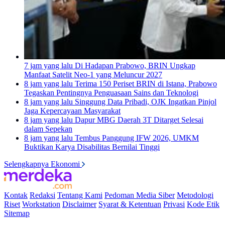
7 jam yang lalu
Di Hadapan Prabowo, BRIN Ungkap
Manfaat Satelit Neo-1 yang Meluncur 2027
8 jam yang lalu
Terima 150 Periset BRIN di Istana, Prabowo
Tegaskan Pentingnya Penguasaan Sains dan Teknologi
8 jam yang lalu
Singgung Data Pribadi, OJK Ingatkan Pinjol
Jaga Kepercayaan Masyarakat
8 jam yang lalu
Dapur MBG Daerah 3T Ditarget Selesai
dalam Sepekan
8 jam yang lalu
Tembus Panggung IFW 2026, UMKM
Buktikan Karya Disabilitas Bernilai Tinggi
Selengkapnya Ekonomi
Kontak
Redaksi
Tentang Kami
Pedoman Media Siber
Metodologi
Riset
Workstation
Disclaimer
Syarat & Ketentuan
Privasi
Kode Etik
Sitemap