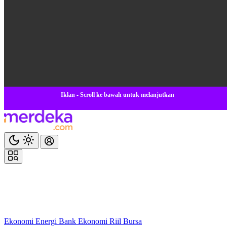
Iklan - Scroll ke bawah untuk melanjutkan
Ekonomi
Energi
Bank
Ekonomi
Riil
Bursa