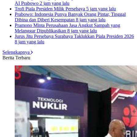
AI Prabowo
2 jam yang lalu
Trofi Piala Presiden Milik Persebaya
5 jam yang lalu
Prabowo: Indonesia Punya Banyak Orang Pintar, Tinggal
Dibina dan Diberi Kesempatan
8 jam yang lalu
Pramono Minta Perusahaan Jasa Angkut Sampah yang
Melanggar Dipublikasikan
8 jam yang lalu
Jurus Jitu Persebaya Surabaya Taklukkan Piala Presiden 2026
8 jam yang lalu
Selengkapnya
Berita Terbaru