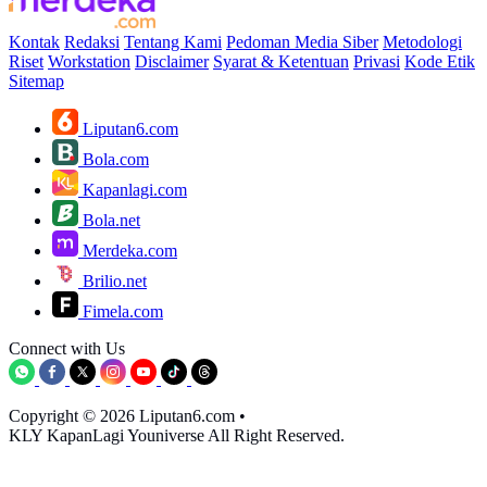
Kontak
Redaksi
Tentang Kami
Pedoman Media Siber
Metodologi
Riset
Workstation
Disclaimer
Syarat & Ketentuan
Privasi
Kode Etik
Sitemap
Liputan6.com
Bola.com
Kapanlagi.com
Bola.net
Merdeka.com
Brilio.net
Fimela.com
Connect with Us
Copyright © 2026 Liputan6.com
•
KLY KapanLagi Youniverse All Right Reserved.