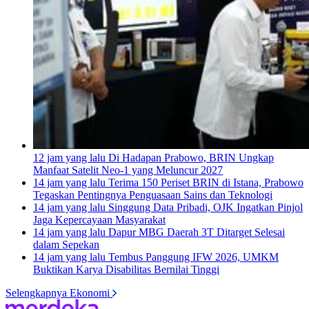
12 jam yang lalu
Di Hadapan Prabowo, BRIN Ungkap
Manfaat Satelit Neo-1 yang Meluncur 2027
14 jam yang lalu
Terima 150 Periset BRIN di Istana, Prabowo
Tegaskan Pentingnya Penguasaan Sains dan Teknologi
14 jam yang lalu
Singgung Data Pribadi, OJK Ingatkan Pinjol
Jaga Kepercayaan Masyarakat
14 jam yang lalu
Dapur MBG Daerah 3T Ditarget Selesai
dalam Sepekan
14 jam yang lalu
Tembus Panggung IFW 2026, UMKM
Buktikan Karya Disabilitas Bernilai Tinggi
Selengkapnya Ekonomi