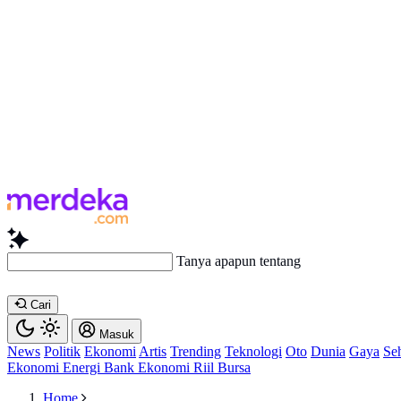
Tanya apapun ten
Cari
Masuk
News
Politik
Ekonomi
Artis
Trending
Teknologi
Oto
Dunia
Gaya
Se
Ekonomi
Energi
Bank
Ekonomi
Riil
Bursa
Home