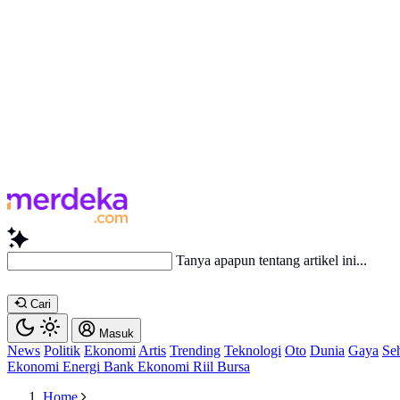
Baca lebi
Cari
Masuk
News
Politik
Ekonomi
Artis
Trending
Teknologi
Oto
Dunia
Gaya
Se
Ekonomi
Energi
Bank
Ekonomi
Riil
Bursa
Home