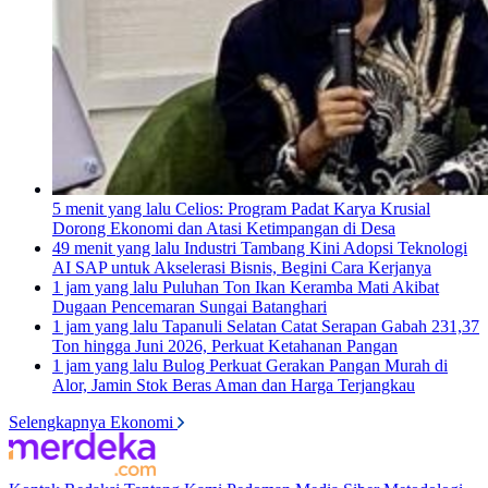
5 menit yang lalu
Celios: Program Padat Karya Krusial
Dorong Ekonomi dan Atasi Ketimpangan di Desa
49 menit yang lalu
Industri Tambang Kini Adopsi Teknologi
AI SAP untuk Akselerasi Bisnis, Begini Cara Kerjanya
1 jam yang lalu
Puluhan Ton Ikan Keramba Mati Akibat
Dugaan Pencemaran Sungai Batanghari
1 jam yang lalu
Tapanuli Selatan Catat Serapan Gabah 231,37
Ton hingga Juni 2026, Perkuat Ketahanan Pangan
1 jam yang lalu
Bulog Perkuat Gerakan Pangan Murah di
Alor, Jamin Stok Beras Aman dan Harga Terjangkau
Selengkapnya Ekonomi