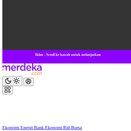
Iklan - Scroll ke bawah untuk melanjutkan
Ekonomi
Energi
Bank
Ekonomi
Riil
Bursa