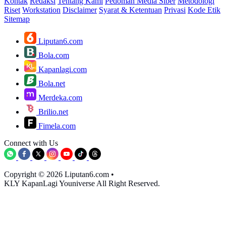
Kontak
Redaksi
Tentang Kami
Pedoman Media Siber
Metodologi
Riset
Workstation
Disclaimer
Syarat & Ketentuan
Privasi
Kode Etik
Sitemap
Liputan6.com
Bola.com
Kapanlagi.com
Bola.net
Merdeka.com
Brilio.net
Fimela.com
Connect with Us
Copyright © 2026 Liputan6.com
•
KLY KapanLagi Youniverse All Right Reserved.