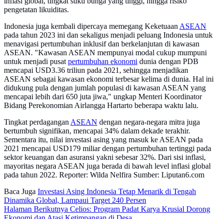
inflasi global, tingkat suku bunga yang tinggi, hingga risiko
pengetatan likuiditas.
Indonesia juga kembali dipercaya memegang Keketuaan
ASEAN
pada tahun 2023 ini dan sekaligus menjadi peluang Indonesia untuk
menavigasi pertumbuhan inklusif dan berkelanjutan di kawasan
ASEAN. "Kawasan ASEAN mempunyai modal cukup mumpuni
untuk menjadi pusat
pertumbuhan ekonomi
dunia dengan PDB
mencapai USD3.36 triliun pada 2021, sehingga menjadikan
ASEAN sebagai kawasan ekonomi terbesar kelima di dunia. Hal ini
didukung pula dengan jumlah populasi di kawasan ASEAN yang
mencapai lebih dari 650 juta jiwa," ungkap Menteri Koordinator
Bidang Perekonomian Airlangga Hartarto beberapa waktu lalu.
Tingkat perdagangan
ASEAN
dengan negara-negara mitra juga
bertumbuh signifikan, mencapai 34% dalam dekade terakhir.
Sementara itu, nilai investasi asing yang masuk ke ASEAN pada
2021 mencapai USD179 miliar dengan pertumbuhan tertinggi pada
sektor keuangan dan asuransi yakni sebesar 32%. Dari sisi inflasi,
mayoritas negara ASEAN juga berada di bawah level inflasi global
pada tahun 2022. Reporter: Wilda Nelfira Sumber: Liputan6.com
Baca Juga
Investasi Asing Indonesia Tetap Menarik di Tengah
Dinamika Global, Lampaui Target 240 Persen
Halaman Berikutnya
Celios: Program Padat Karya Krusial Dorong
Ekonomi dan Atasi Ketimpangan di Desa