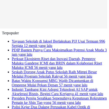
Terpopuler
Yayasan Sekolah di Jaksel Berlakukan PJJ Usai Temuan 996
Senjata
12 menit yang lalu
PDIP Banten Punya Cara Maksimalkan Potensi Anak Muda
3
jam yang lalu
Perkuat Ekosistem Riset dan Inovasi Daerah, Pemprov
Maluku Gandeng ICMI dan BRIN dalam Kolaborasi Riset
Maluku ICMI
56 menit yang lalu
Seskab Dorong Anak Putus Sekolah Raih Mimpi Besar
Melalui Program Sekolah Rakyat
56 menit yang lalu
Batas Waktu Konsumsi MBG Wajib Dicantumkan di
Ompreng Mulai Pekan Depan
57 menit yang lalu
Industri Tambang Kini Adopsi Teknologi AI SAP untuk
Akselerasi Bisnis, Begini Cara Kerjanya
41 menit yang lalu
Presiden Persija Serahkan Sepenuhnya Keputusan Rekrutmen
Pemain ke Shin Tae-yong
56 menit yang lalu
Polisi Kejar Dua Dalang Perusakan Kabel Optik di