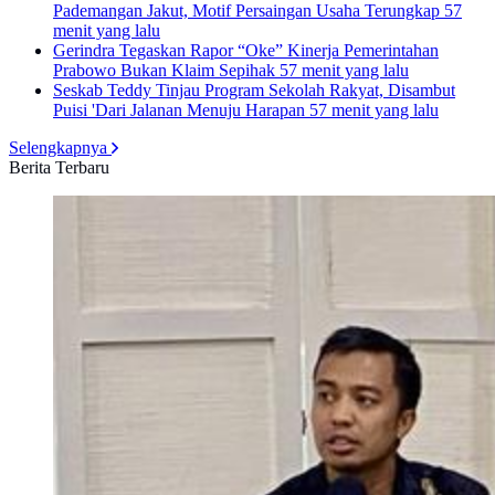
Pademangan Jakut, Motif Persaingan Usaha Terungkap
57
menit yang lalu
Gerindra Tegaskan Rapor “Oke” Kinerja Pemerintahan
Prabowo Bukan Klaim Sepihak
57 menit yang lalu
Seskab Teddy Tinjau Program Sekolah Rakyat, Disambut
Puisi 'Dari Jalanan Menuju Harapan
57 menit yang lalu
Selengkapnya
Berita Terbaru