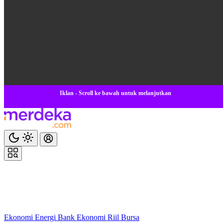
Iklan - Scroll ke bawah untuk melanjutkan
Ekonomi
Energi
Bank
Ekonomi
Riil
Bursa