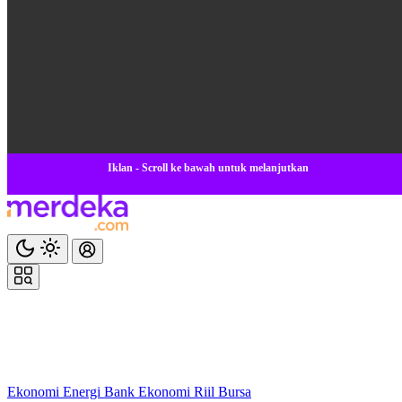
Iklan - Scroll ke bawah untuk melanjutkan
Ekonomi
Energi
Bank
Ekonomi
Riil
Bursa