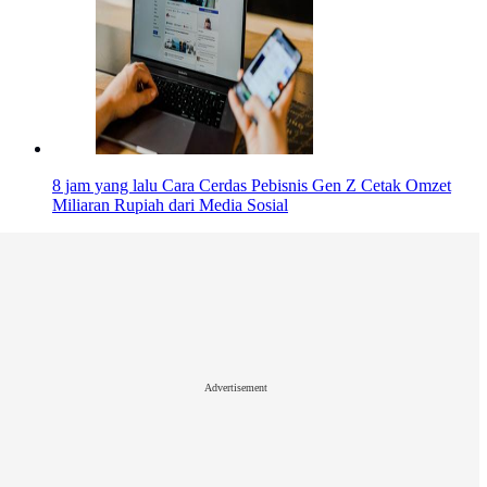
8 jam yang lalu
Cara Cerdas Pebisnis Gen Z Cetak Omzet
Miliaran Rupiah dari Media Sosial
Advertisement