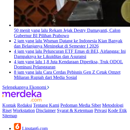
50 menit yang lalu
Rekam Jejak Destry Damayanti, Calon
Gubernur BI Pilihan Prabowo
2 jam yang lalu
Wisman Datang ke Indonesia Kian Banyak
dan Belanjanya Meningkat di Semester I 2026
4 jam yang lalu
Peluncuran ETF Emas di BEI, Airlangga: Ini
Dampaknya ke Likuiditas dan Asuransi
4 jam yang lalu
1,8 Juta Kendaraan Diperiksa, Truk ODOL
Dominasi Pelanggaran
8 jam yang lalu
Cara Cerdas Pebisnis Gen Z Cetak Omzet
Miliaran Rupiah dari Media Sosial
Selengkapnya Ekonomi
Kontak
Redaksi
Tentang Kami
Pedoman Media Siber
Metodologi
Riset
Workstation
Disclaimer
Syarat & Ketentuan
Privasi
Kode Etik
Sitemap
Liputan6.com