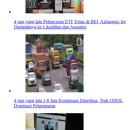
4 jam yang lalu
Peluncuran ETF Emas di BEI, Airlangga: Ini
Dampaknya ke Likuiditas dan Asuransi
4 jam yang lalu
1,8 Juta Kendaraan Diperiksa, Truk ODOL
Dominasi Pelanggaran