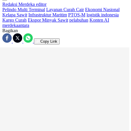
Redaksi Merdeka
editor
Pelindo Multi Terminal
Layanan Curah Cair
Ekonomi Nasional
Kelapa Sawit
Infrastruktur Maritim
PTOS-M
logistik indonesia
Kargo Curah
Ekspor Minyak Sawit
pelabuhan
Konten AI
merdekaantara
Bagikan
Copy Link