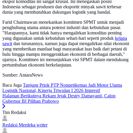
ekspor komoditas ini sangat krusial. Ini menegaskan posisi
Indonesia sebagai produsen dan eksportir minyak sawit terbesar
dunia yang membutuhkan dukungan logistik yang handal.
Farid Chairmawan menekankan komitmen SPMT untuk menjadi
penghubung utama antara potensi industri dan kebutuhan pasar.
"Harapannya, kami tidak hanya mengalirkan komoditas penting
yang digunakan untuk kebutuhan sehari-hari seperti produk
kelapa
sawit
dan turunannya, namun juga dapat mengalirkan nilai ekonomi
yang memberikan manfaat bagi masyarakat luas baik dari petani di
hulu hingga mampu menggerakkan ekonomi di berbagai daerah,"
ujarnya. Komitmen ini menunjukkan visi SPMT dalam mendukung
pertumbuhan ekonomi berkelanjutan.
Sumber: AntaraNews
Baca Juga
Tanjung Priok PTP Nonpetikemas Jadi Motor Utama
Logistik Nasional, Kinerja Triwulan I 2026 Impresif
Halaman Berikutnya
Rekam Jejak Destry Damayanti, Calon
Gubernur BI Pilihan Prabowo
Tim Redaksi
Redaksi Merdeka
writer