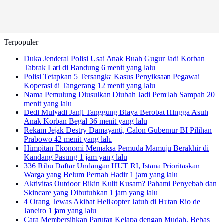
Terpopuler
Duka Jenderal Polisi Usai Anak Buah Gugur Jadi Korban
Tabrak Lari di Bandung
6 menit yang lalu
Polisi Tetapkan 5 Tersangka Kasus Penyiksaan Pegawai
Koperasi di Tangerang
12 menit yang lalu
Nama Pemulung Diusulkan Diubah Jadi Pemilah Sampah
20
menit yang lalu
Dedi Mulyadi Janji Tanggung Biaya Berobat Hingga Asuh
Anak Korban Begal
36 menit yang lalu
Rekam Jejak Destry Damayanti, Calon Gubernur BI Pilihan
Prabowo
42 menit yang lalu
Himpitan Ekonomi Memaksa Pemuda Mamuju Berakhir di
Kandang Pasung
1 jam yang lalu
336 Ribu Daftar Undangan HUT RI, Istana Prioritaskan
Warga yang Belum Pernah Hadir
1 jam yang lalu
Aktivitas Outdoor Bikin Kulit Kusam? Pahami Penyebab dan
Skincare yang Dibutuhkan
1 jam yang lalu
4 Orang Tewas Akibat Helikopter Jatuh di Hutan Rio de
Janeiro
1 jam yang lalu
Cara Membersihkan Parutan Kelapa dengan Mudah, Bebas