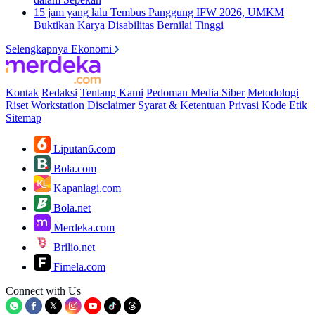
15 jam yang lalu
Tembus Panggung IFW 2026, UMKM
Buktikan Karya Disabilitas Bernilai Tinggi
Selengkapnya Ekonomi
Kontak
Redaksi
Tentang Kami
Pedoman Media Siber
Metodologi
Riset
Workstation
Disclaimer
Syarat & Ketentuan
Privasi
Kode Etik
Sitemap
Liputan6.com
Bola.com
Kapanlagi.com
Bola.net
Merdeka.com
Brilio.net
Fimela.com
Connect with Us