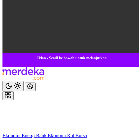
Iklan - Scroll ke bawah untuk melanjutkan
Ekonomi
Energi
Bank
Ekonomi
Riil
Bursa