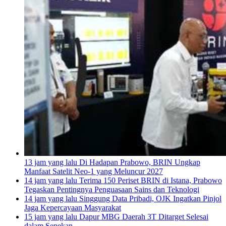
13 jam yang lalu
Di Hadapan Prabowo, BRIN Ungkap
Manfaat Satelit Neo-1 yang Meluncur 2027
14 jam yang lalu
Terima 150 Periset BRIN di Istana, Prabowo
Tegaskan Pentingnya Penguasaan Sains dan Teknologi
14 jam yang lalu
Singgung Data Pribadi, OJK Ingatkan Pinjol
Jaga Kepercayaan Masyarakat
15 jam yang lalu
Dapur MBG Daerah 3T Ditarget Selesai
dalam Sepekan