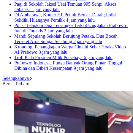
Pagi di Sekolah Jaksel Usai Temuan 995 Senpi, Akses
Dibatasi
1 jam yang lalu
Di Ambarawa, Konter HP Penuh Bercak Darah; Polisi
Selidiki Hilangnya Pemilik
4 jam yang lalu
Polisi Tetapkan Dua Tersangka Terkait Unggahan Prabowo–
Iran di Threads
2 jam yang lalu
Mandi Sepulang Sekolah Berujung Petaka, Dua Bocah
Terseret Arus Sungai Selabung
2 jam yang lalu
Kronologi Penangkapan Warga Cimahi Sebar Hoaks Video
AI Prabowo
3 jam yang lalu
Trofi Piala Presiden Milik Persebaya
6 jam yang lalu
Prabowo: Indonesia Punya Banyak Orang Pintar, Tinggal
Dibina dan Diberi Kesempatan
9 jam yang lalu
Selengkapnya
Berita Terbaru