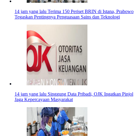
14 jam yang lalu
Terima 150 Periset BRIN di Istana, Prabowo
Tegaskan Pentingnya Penguasaan Sains dan Teknologi
14 jam yang lalu
Singgung Data Pribadi, OJK Ingatkan Pinjol
Jaga Kepercayaan Masyarakat