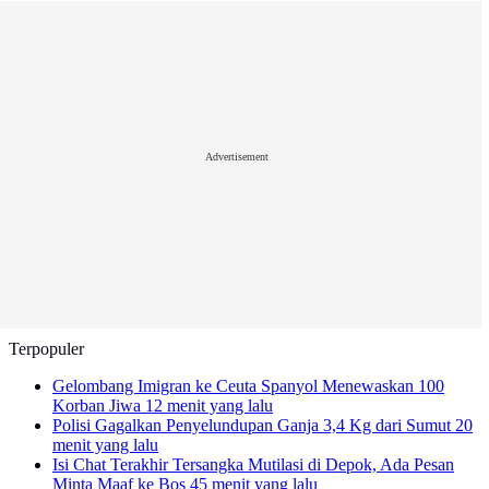
Advertisement
Terpopuler
Gelombang Imigran ke Ceuta Spanyol Menewaskan 100
Korban Jiwa
12 menit yang lalu
Polisi Gagalkan Penyelundupan Ganja 3,4 Kg dari Sumut
20
menit yang lalu
Isi Chat Terakhir Tersangka Mutilasi di Depok, Ada Pesan
Minta Maaf ke Bos
45 menit yang lalu