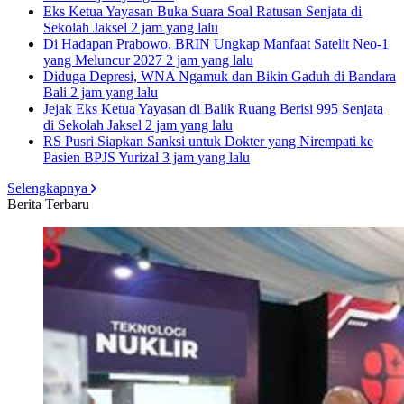
Eks Ketua Yayasan Buka Suara Soal Ratusan Senjata di
Sekolah Jaksel
2 jam yang lalu
Di Hadapan Prabowo, BRIN Ungkap Manfaat Satelit Neo-1
yang Meluncur 2027
2 jam yang lalu
Diduga Depresi, WNA Ngamuk dan Bikin Gaduh di Bandara
Bali
2 jam yang lalu
Jejak Eks Ketua Yayasan di Balik Ruang Berisi 995 Senjata
di Sekolah Jaksel
2 jam yang lalu
RS Pusri Siapkan Sanksi untuk Dokter yang Nirempati ke
Pasien BPJS Yurizal
3 jam yang lalu
Selengkapnya
Berita Terbaru