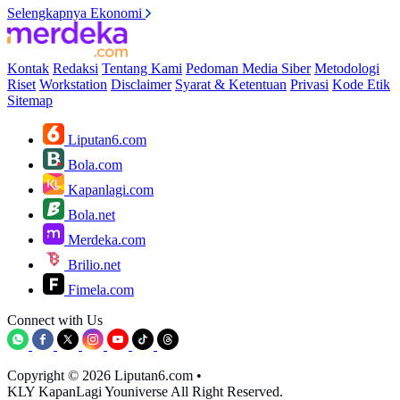
Selengkapnya Ekonomi
Kontak
Redaksi
Tentang Kami
Pedoman Media Siber
Metodologi
Riset
Workstation
Disclaimer
Syarat & Ketentuan
Privasi
Kode Etik
Sitemap
Liputan6.com
Bola.com
Kapanlagi.com
Bola.net
Merdeka.com
Brilio.net
Fimela.com
Connect with Us
Copyright © 2026 Liputan6.com
•
KLY KapanLagi Youniverse All Right Reserved.