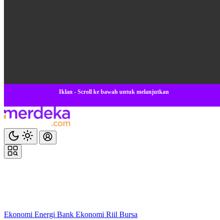
Iklan - Scroll ke bawah untuk melanjutkan
Ekonomi
Energi
Bank
Ekonomi
Riil
Bursa