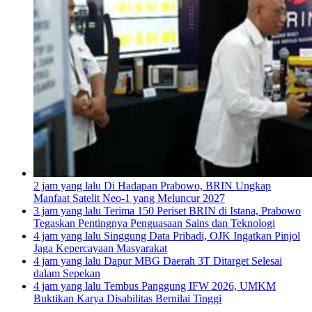
2 jam yang lalu
Di Hadapan Prabowo, BRIN Ungkap
Manfaat Satelit Neo-1 yang Meluncur 2027
3 jam yang lalu
Terima 150 Periset BRIN di Istana, Prabowo
Tegaskan Pentingnya Penguasaan Sains dan Teknologi
4 jam yang lalu
Singgung Data Pribadi, OJK Ingatkan Pinjol
Jaga Kepercayaan Masyarakat
4 jam yang lalu
Dapur MBG Daerah 3T Ditarget Selesai
dalam Sepekan
4 jam yang lalu
Tembus Panggung IFW 2026, UMKM
Buktikan Karya Disabilitas Bernilai Tinggi