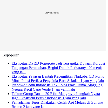
Advertisement
Terpopuler
Eks Ketua DPRD Ponorogo Jadi Tersangka Dugaan Korupsi
Tunjangan Perumahan, Begini Duduk Perkaranya
20 menit
yang lalu
Eks Ketua Yayasan Bantah Kepemilikan Narkoba-CD Porno,
Minta Polisi Periksa Pengelola Baru Sekolah
1 jam yang lalu
Prabowo Sedih Indonesia Tak Lolos Piala Dunia, Singgung
Negara Kecil Cape Verde
1 jam yang lalu
TelkomGroup Tanam 20 Ribu Mangrove, Langkah Nyata
Jaga Ekosistem Pesisir Indonesia
1 jam yang lalu
Pemadaman Terus Dilakukan Cegah Api Meluas di Gunung
Bromo
2 jam yang lalu