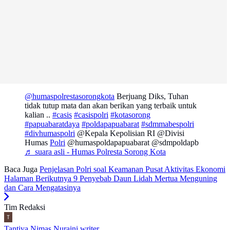
@humaspolrestasorongkota
Berjuang Diks, Tuhan
tidak tutup mata dan akan berikan yang terbaik untuk
kalian ..
#casis
#casispolri
#kotasorong
#papuabaratdaya
#poldapapuabarat
#sdmmabespolri
#divhumaspolri
@Kepala Kepolisian RI @Divisi
Humas
Polri
@humaspoldapapuabarat @sdmpoldapb
♬ suara asli - Humas Polresta Sorong Kota
Baca Juga
Penjelasan Polri soal Keamanan Pusat Aktivitas Ekonomi
Halaman Berikutnya
9 Penyebab Daun Lidah Mertua Menguning
dan Cara Mengatasinya
Tim Redaksi
Tantiya Nimas Nuraini
writer