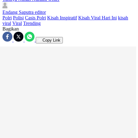
Endang Saputra
editor
Polri
Polisi
Casis Polri
Kisah Inspiratif
Kisah Viral Hari Ini
kisah
viral
Viral
Trending
Bagikan
Copy Link