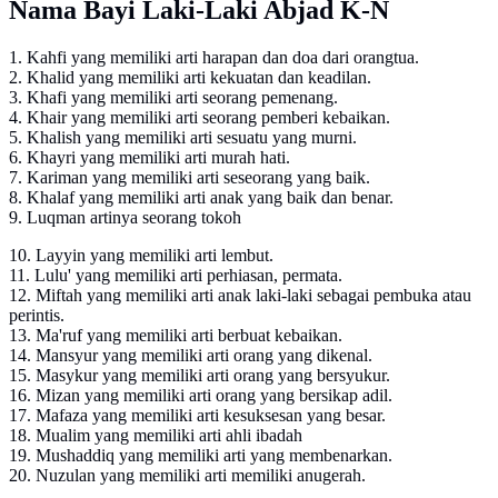
Nama Bayi Laki-Laki Abjad K-N
1. Kahfi yang memiliki arti harapan dan doa dari orangtua.
2. Khalid yang memiliki arti kekuatan dan keadilan.
3. Khafi yang memiliki arti seorang pemenang.
4. Khair yang memiliki arti seorang pemberi kebaikan.
5. Khalish yang memiliki arti sesuatu yang murni.
6. Khayri yang memiliki arti murah hati.
7. Kariman yang memiliki arti seseorang yang baik.
8. Khalaf yang memiliki arti anak yang baik dan benar.
9. Luqman artinya seorang tokoh
10. Layyin yang memiliki arti lembut.
11. Lulu' yang memiliki arti perhiasan, permata.
12. Miftah yang memiliki arti anak laki-laki sebagai pembuka atau
perintis.
13. Ma'ruf yang memiliki arti berbuat kebaikan.
14. Mansyur yang memiliki arti orang yang dikenal.
15. Masykur yang memiliki arti orang yang bersyukur.
16. Mizan yang memiliki arti orang yang bersikap adil.
17. Mafaza yang memiliki arti kesuksesan yang besar.
18. Mualim yang memiliki arti ahli ibadah
19. Mushaddiq yang memiliki arti yang membenarkan.
20. Nuzulan yang memiliki arti memiliki anugerah.