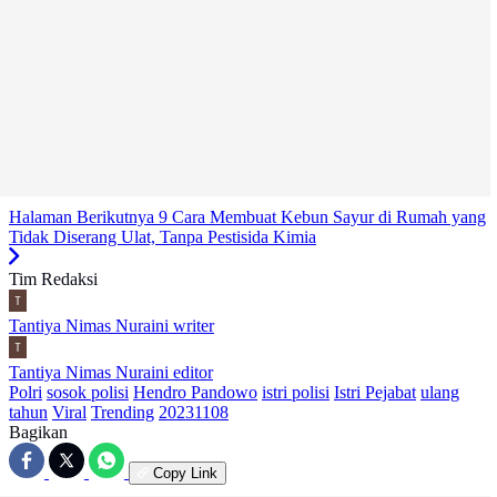
Halaman Berikutnya
9 Cara Membuat Kebun Sayur di Rumah yang
Tidak Diserang Ulat, Tanpa Pestisida Kimia
Tim Redaksi
Tantiya Nimas Nuraini
writer
Tantiya Nimas Nuraini
editor
Polri
sosok polisi
Hendro Pandowo
istri polisi
Istri Pejabat
ulang
tahun
Viral
Trending
20231108
Bagikan
Copy Link