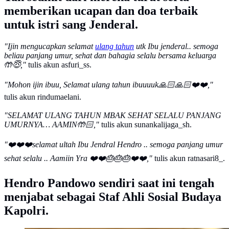
memberikan ucapan dan doa terbaik
untuk istri sang Jenderal.
"Ijin mengucapkan selamat
ulang tahun
utk Ibu jenderal.. semoga
beliau panjang umur, sehat dan bahagia selalu bersama keluarga
🤲😇,"
tulis akun asfuri_ss.
"Mohon ijin ibuu, Selamat ulang tahun ibuuuuk🙏🏻🙏🏻❤️❤️,"
tulis akun rindumaelani.
"SELAMAT ULANG TAHUN MBAK SEHAT SELALU PANJANG
UMURNYA… AAMIN🤲🏻,"
tulis akun sunankalijaga_sh.
"❤️❤️❤️selamat ultah Ibu Jendral Hendro .. semoga panjang umur
sehat selalu .. Aamiin Yra ❤️❤️🎂🎂🎂❤️❤️,"
tulis akun ratnasari8_.
Hendro Pandowo sendiri saat ini tengah
menjabat sebagai Staf Ahli Sosial Budaya
Kapolri.