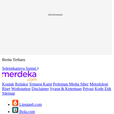
Advertisement
Berita Terbaru
Selengkapnya Sumut
Kontak
Redaksi
Tentang Kami
Pedoman Media Siber
Metodologi
Riset
Workstation
Disclaimer
Syarat & Ketentuan
Privasi
Kode Etik
Sitemap
Liputan6.com
Bola.com