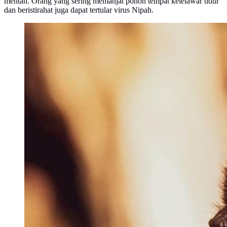
mentah. Orang yang sering memanjat pohon tempat kelelawar tidur
dan beristirahat juga dapat tertular virus Nipah.