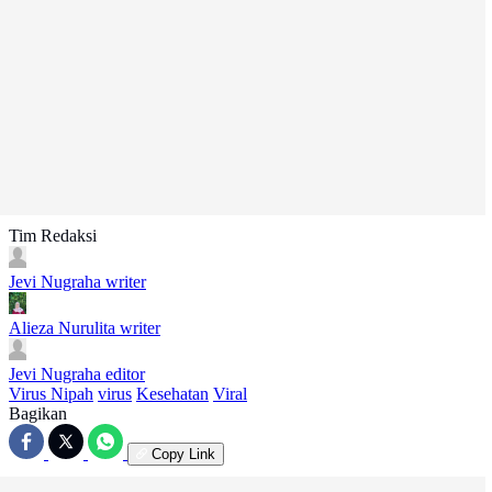
Tim Redaksi
Jevi Nugraha
writer
Alieza Nurulita
writer
Jevi Nugraha
editor
Virus Nipah
virus
Kesehatan
Viral
Bagikan
Copy Link