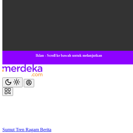
Iklan - Scroll ke bawah untuk melanjutkan
Sumut
Tren
Ragam
Berita