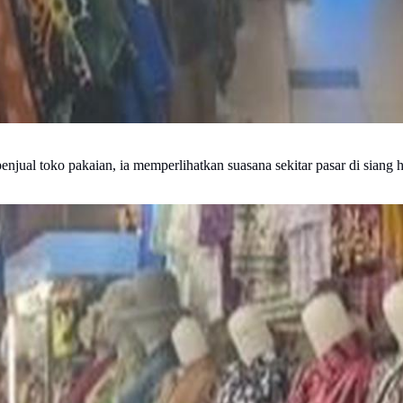
ual toko pakaian, ia memperlihatkan suasana sekitar pasar di siang ha