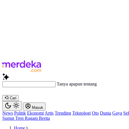
B
Cari
Masuk
News
Politik
Ekonomi
Artis
Trending
Teknologi
Oto
Dunia
Gaya
Se
Sumut
Tren
Ragam
Berita
Home