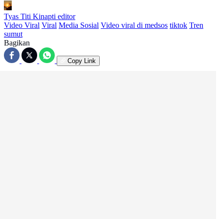
Tyas Titi Kinapti
editor
Video Viral
Viral
Media Sosial
Video viral di medsos
tiktok
Tren
sumut
Bagikan
Copy Link