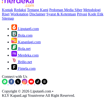
Kontak
Redaksi
Tentang Kami
Pedoman Media Siber
Metodologi
Riset
Workstation
Disclaimer
Syarat & Ketentuan
Privasi
Kode Etik
Sitemap
Liputan6.com
Bola.com
Kapanlagi.com
Bola.net
Merdeka.com
Brilio.net
Fimela.com
Connect with Us
Copyright © 2026 Liputan6.com
•
KLY KapanLagi Youniverse All Right Reserved.