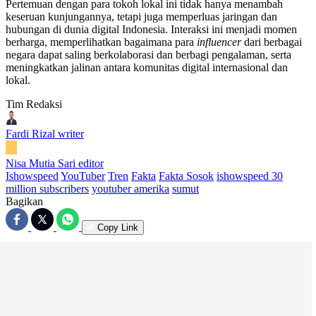
Pertemuan dengan para tokoh lokal ini tidak hanya menambah
keseruan kunjungannya, tetapi juga memperluas jaringan dan
hubungan di dunia digital Indonesia. Interaksi ini menjadi momen
berharga, memperlihatkan bagaimana para
influencer
dari berbagai
negara dapat saling berkolaborasi dan berbagi pengalaman, serta
meningkatkan jalinan antara komunitas digital internasional dan
lokal.
Tim Redaksi
Fardi Rizal
writer
Nisa Mutia Sari
editor
Ishowspeed
YouTuber
Tren
Fakta
Fakta Sosok
ishowspeed 30
million subscribers
youtuber amerika
sumut
Bagikan
Copy Link