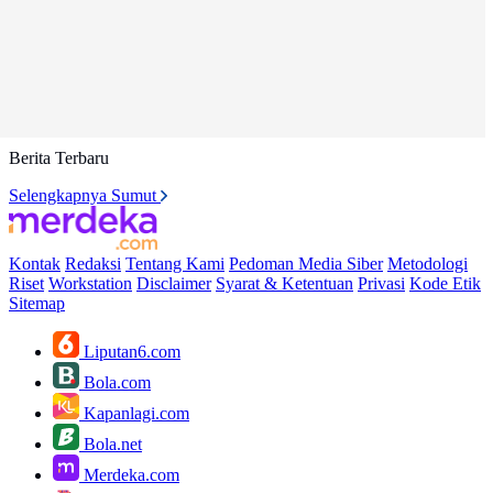
Berita Terbaru
Selengkapnya Sumut
Kontak
Redaksi
Tentang Kami
Pedoman Media Siber
Metodologi
Riset
Workstation
Disclaimer
Syarat & Ketentuan
Privasi
Kode Etik
Sitemap
Liputan6.com
Bola.com
Kapanlagi.com
Bola.net
Merdeka.com