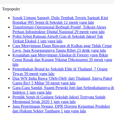
Terpopuler
Sosok Untung Sangaji, Dulu Tembak Teroris Sarinah Kini
Bongkar 995 Senpi di Sekolah
12 menit yang lalu
Transformasi Operasional Berbuah Positif, Telkom Akses
Perluas Infrastruktur Digital Nasional
29 menit yang lalu
Polisi Sebut Ratusan Airsoft Gun di Sekolah Jaksel Tak
Terkait Ekskul
1 jam yang lalu
Cara Menyimpan Daun Bawang di Kulkas agar Tidak Cepat
Layu, Jaga Kesegarannya Tanpa Ribet
23 detik yang lalu
Kesalahan saat Menyimpan Alpukat di Freezer yang Bikin
Cepat Rusak dan Kurang Nikmat Dikonsumsi
20 menit yang
lalu
Penembakan Brutal ke Sekolah Elite di Thailand, 7 Orang
Tewas
59 menit yang lalu
Dua WN India Bawa 'Oleh-Oleh' dari Thailand, Isinya Paket
Ganja Rp1,5 Miliar
59 menit yang lalu
Gara-Gara Sandal, Suami Pergoki Istri dan Selingkuhannya di
Indekos
1 jam yang lalu
Pemilik Senpi di Gudang Sekolah Jaksel Ternyata Sudah
Meninggal Sejak 2020
1 jam yang lalu
Jaga Penerimaan Negara, DPR Dorong Kepastian Produksi
dan Hukum Sektor Tambang
1 jam yang lalu