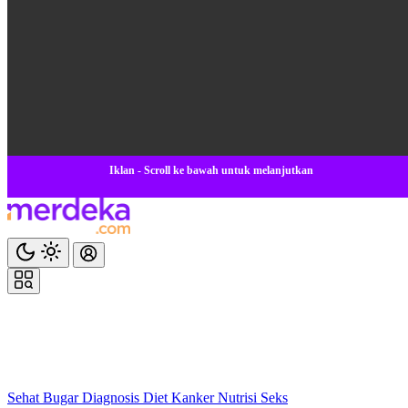
Iklan - Scroll ke bawah untuk melanjutkan
Sehat
Bugar
Diagnosis
Diet
Kanker
Nutrisi
Seks