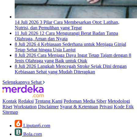
14 Juli 2026
3 Pilar Cara Membesarkan Otot: Latihan,
Nutrisi, dan Pemulihan yang Tepat
11 Juli 2026
12 Cara Mengurangi Berat Badan Tanpa
Olahraga, Aman dan Nyata
8 Juli 2026
4 Kebiasaan Sederhana untuk Menjaga Ginjal
Tetap Sehat hingga Usia Lanjut
8 Juli 2026
Cara Menjaga Daya Ingat Tetap Tajam dengan 8
Jenis Olahraga yang Baik untuk Otak
8 Juli 2026
Langkah Mencegah Stroke Sejak Dini dengan
Kebiasaan Sehat yang Mudah Diterapkan
Selengkapnya Sehat
Kontak
Redaksi
Tentang Kami
Pedoman Media Siber
Metodologi
Riset
Workstation
Disclaimer
Syarat & Ketentuan
Privasi
Kode Etik
Sitemap
Liputan6.com
Bola.com