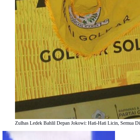
Zulhas Ledek Bahlil Depan Jokowi: Hati-Hati Licin, Semua D