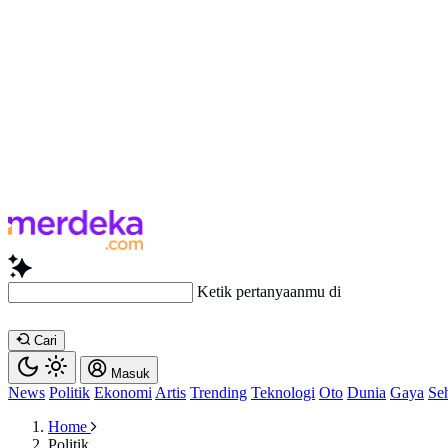
Ketik pertanyaanmu di sini...
Cari
Masuk
News
Politik
Ekonomi
Artis
Trending
Teknologi
Oto
Dunia
Gaya
Se
Home
Politik