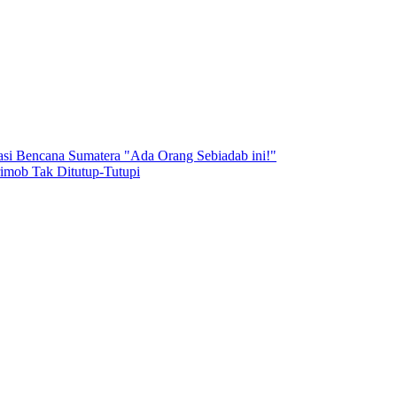
si Bencana Sumatera "Ada Orang Sebiadab ini!"
rimob Tak Ditutup-Tutupi