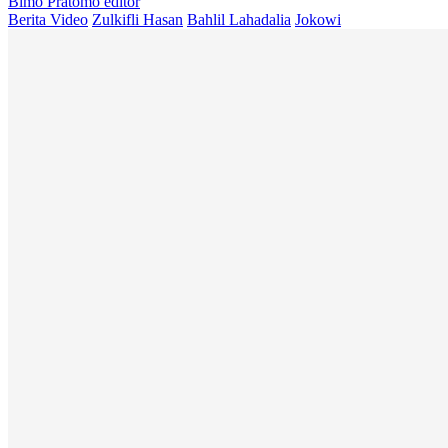
Bimo Pratomo
editor
Berita Video
Zulkifli Hasan
Bahlil Lahadalia
Jokowi