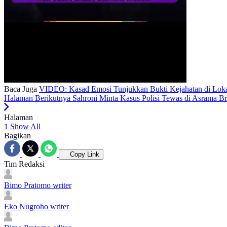
Baca Juga
VIDEO: Kasad Emosi Tunjukkan Bukti Kejahatan di Loka
Halaman Berikutnya
Sahroni Minta Kasus Polisi Tewas di Asrama B
Halaman
1
Show All
Bagikan
Copy Link
Tim Redaksi
Bimo Pratomo
writer
Eko Nugroho
writer