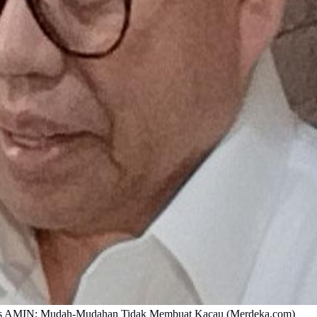
mnas AMIN: Mudah-Mudahan Tidak Membuat Kacau (Merdeka.com)