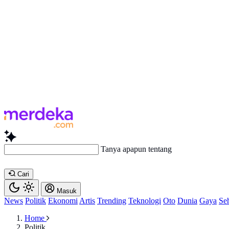
Tanya apapun tentang artikel ini...
Cari
Masuk
News
Politik
Ekonomi
Artis
Trending
Teknologi
Oto
Dunia
Gaya
Se
Home
Politik