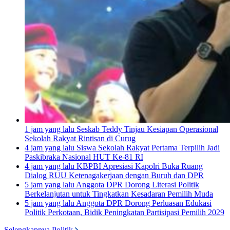
1 jam yang lalu
Seskab Teddy Tinjau Kesiapan Operasional
Sekolah Rakyat Rintisan di Curug
4 jam yang lalu
Siswa Sekolah Rakyat Pertama Terpilih Jadi
Paskibraka Nasional HUT Ke-81 RI
4 jam yang lalu
KBPBI Apresiasi Kapolri Buka Ruang
Dialog RUU Ketenagakerjaan dengan Buruh dan DPR
5 jam yang lalu
Anggota DPR Dorong Literasi Politik
Berkelanjutan untuk Tingkatkan Kesadaran Pemilih Muda
5 jam yang lalu
Anggota DPR Dorong Perluasan Edukasi
Politik Perkotaan, Bidik Peningkatan Partisipasi Pemilih 2029
Selengkapnya Politik