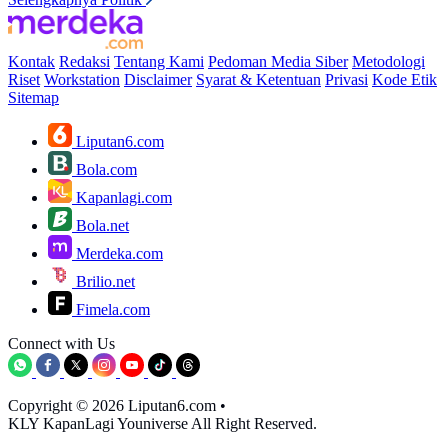
Kontak
Redaksi
Tentang Kami
Pedoman Media Siber
Metodologi
Riset
Workstation
Disclaimer
Syarat & Ketentuan
Privasi
Kode Etik
Sitemap
Liputan6.com
Bola.com
Kapanlagi.com
Bola.net
Merdeka.com
Brilio.net
Fimela.com
Connect with Us
Copyright © 2026 Liputan6.com
•
KLY KapanLagi Youniverse All Right Reserved.