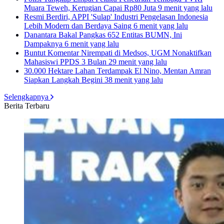
Muara Teweh, Kerugian Capai Rp80 Juta
9 menit yang lalu
Resmi Berdiri, APPI 'Sulap' Industri Pengelasan Indonesia
Lebih Modern dan Berdaya Saing
6 menit yang lalu
Danantara Bakal Pangkas 652 Entitas BUMN, Ini
Dampaknya
6 menit yang lalu
Buntut Komentar Nirempati di Medsos, UGM Nonaktifkan
Mahasiswi PPDS 3 Bulan
29 menit yang lalu
30.000 Hektare Lahan Terdampak El Nino, Mentan Amran
Siapkan Langkah Begini
38 menit yang lalu
Selengkapnya
Berita Terbaru