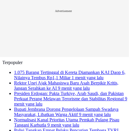
Advertisement
Terpopuler
1.075 Barang Tertinggal di Kereta Diamankan KAI Daop 6,
Nilainya Tembus Rp1,1 Miliar
1 menit yang lalu
Rektor Unej Ajak Mahasiswa Baru Asah Berpikir Kritis,
Jangan Serahkan ke AI
9 menit yang lalu
Presiden Erdogan: Pakta Turkiye, Arab Saudi, dan Pakistan
Perkuat Perang Melawan Terorisme dan Stabilitas Regional
9
menit yang lalu
Bupati Jembrana Dorong Pengelolaan Sampah Swadaya
Masyarakat, Libatkan Warga Aktif
9 menit yang lalu
Normalisasi Kanal Prioritas Utama Pemkab Pulang Pisau
Tangani Karhutla
9 menit yang lalu
Polisi Tangkap Empat Pelaku Pencurian Tembaga TVRI