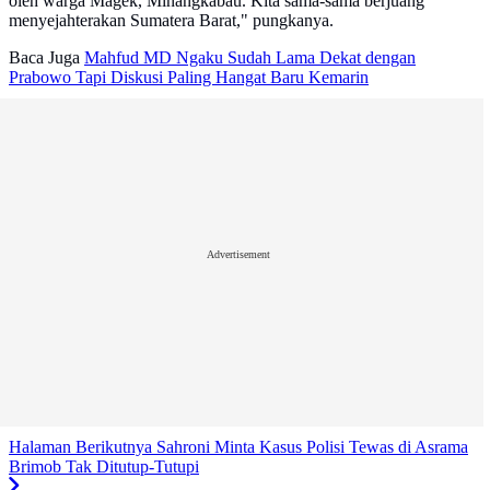
oleh warga Magek, Minangkabau. Kita sama-sama berjuang
menyejahterakan Sumatera Barat," pungkanya.
Baca Juga
Mahfud MD Ngaku Sudah Lama Dekat dengan
Prabowo Tapi Diskusi Paling Hangat Baru Kemarin
Advertisement
Halaman Berikutnya
Sahroni Minta Kasus Polisi Tewas di Asrama
Brimob Tak Ditutup-Tutupi