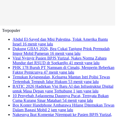
Terpopuler
Abdul El-Sayed dan Misi Palestina, Tolak Amerika Bantu
Israel
16 menit yang lalu
Dukung GIIAS 2026, Bea Cukai Tanjung Priok Permudah
Impor Mobil Pameran
16 menit yang lalu
Viral Nyinyir Pasien BPJS Yurizal, Nakes Norma Zahara
Mundur dari RSUD dr Soekardjo
41 menit yang lalu
PHK 178 Buruh PT Namnam di Cimahi, Menperin Beberkan
Faktor Pemicunya
47 menit yang lalu
Temukan Kejanggalan, Keluarga Mantan Istri Polisi Tewas
Tertembak Tempuh Jalur Hukum
53 menit yang lalu
BATIC 2026 Hadirkan Visi Baru AI dan Infrastruktur Digital
untuk Masa Depan yang Terhubung
1 jam yang lalu
10 Penyebab Aglaonema Daunnya Pucat, Ternyata Bukan
Cuma Kurang Sinar Matahari
54 menit yang lalu
Bos Konter Handphone Ambarawa Hilang Ditemukan Tewas
Dalam Bagasi Mobil
2 jam yang lalu
Nakesnya Ikut Komentar Nirempati ke Pasien BPJS Yurizal,