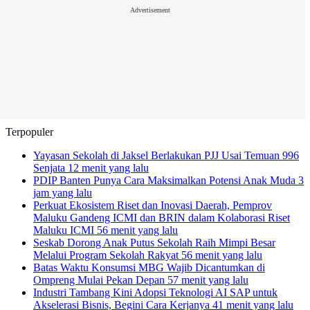
Advertisement
Terpopuler
Yayasan Sekolah di Jaksel Berlakukan PJJ Usai Temuan 996
Senjata
12 menit yang lalu
PDIP Banten Punya Cara Maksimalkan Potensi Anak Muda
3
jam yang lalu
Perkuat Ekosistem Riset dan Inovasi Daerah, Pemprov
Maluku Gandeng ICMI dan BRIN dalam Kolaborasi Riset
Maluku ICMI
56 menit yang lalu
Seskab Dorong Anak Putus Sekolah Raih Mimpi Besar
Melalui Program Sekolah Rakyat
56 menit yang lalu
Batas Waktu Konsumsi MBG Wajib Dicantumkan di
Ompreng Mulai Pekan Depan
57 menit yang lalu
Industri Tambang Kini Adopsi Teknologi AI SAP untuk
Akselerasi Bisnis, Begini Cara Kerjanya
41 menit yang lalu