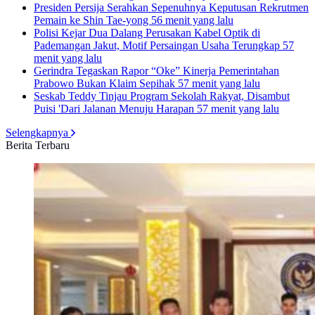
Presiden Persija Serahkan Sepenuhnya Keputusan Rekrutmen
Pemain ke Shin Tae-yong
56 menit yang lalu
Polisi Kejar Dua Dalang Perusakan Kabel Optik di
Pademangan Jakut, Motif Persaingan Usaha Terungkap
57
menit yang lalu
Gerindra Tegaskan Rapor “Oke” Kinerja Pemerintahan
Prabowo Bukan Klaim Sepihak
57 menit yang lalu
Seskab Teddy Tinjau Program Sekolah Rakyat, Disambut
Puisi 'Dari Jalanan Menuju Harapan
57 menit yang lalu
Selengkapnya
Berita Terbaru