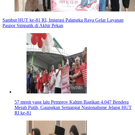
Sambut HUT ke-81 RI, Imigrasi Palangka Raya Gelar Layanan
Paspor Simpatik di Akhir Pekan
57 menit yang lalu
Pemprov Kaltim Bagikan 4.047 Bendera
Merah Putih, Gaungkan Semangat Nasionalisme Jelang HUT
RI ke-81