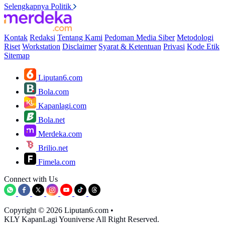
Selengkapnya Politik
Kontak
Redaksi
Tentang Kami
Pedoman Media Siber
Metodologi
Riset
Workstation
Disclaimer
Syarat & Ketentuan
Privasi
Kode Etik
Sitemap
Liputan6.com
Bola.com
Kapanlagi.com
Bola.net
Merdeka.com
Brilio.net
Fimela.com
Connect with Us
Copyright © 2026 Liputan6.com
•
KLY KapanLagi Youniverse All Right Reserved.