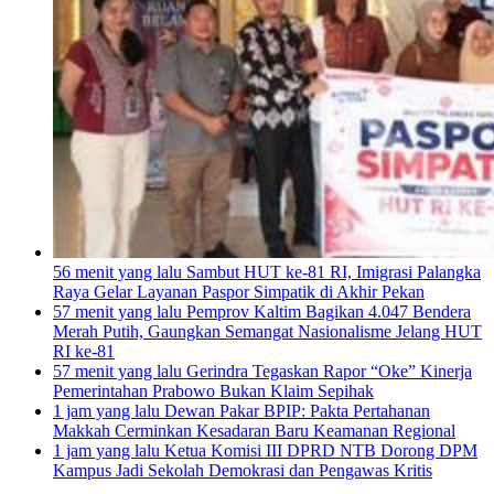
56 menit yang lalu
Sambut HUT ke-81 RI, Imigrasi Palangka
Raya Gelar Layanan Paspor Simpatik di Akhir Pekan
57 menit yang lalu
Pemprov Kaltim Bagikan 4.047 Bendera
Merah Putih, Gaungkan Semangat Nasionalisme Jelang HUT
RI ke-81
57 menit yang lalu
Gerindra Tegaskan Rapor “Oke” Kinerja
Pemerintahan Prabowo Bukan Klaim Sepihak
1 jam yang lalu
Dewan Pakar BPIP: Pakta Pertahanan
Makkah Cerminkan Kesadaran Baru Keamanan Regional
1 jam yang lalu
Ketua Komisi III DPRD NTB Dorong DPM
Kampus Jadi Sekolah Demokrasi dan Pengawas Kritis