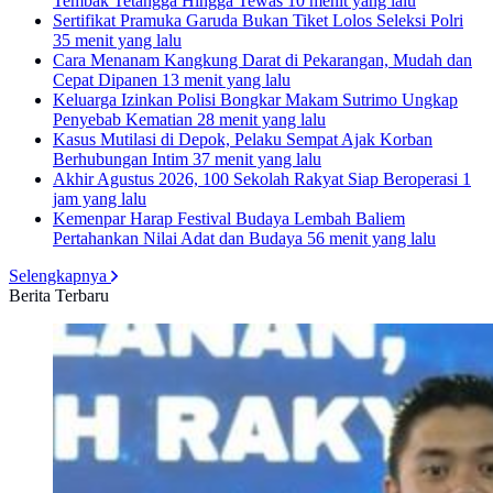
Tembak Tetangga Hingga Tewas
10 menit yang lalu
Sertifikat Pramuka Garuda Bukan Tiket Lolos Seleksi Polri
35 menit yang lalu
Cara Menanam Kangkung Darat di Pekarangan, Mudah dan
Cepat Dipanen
13 menit yang lalu
Keluarga Izinkan Polisi Bongkar Makam Sutrimo Ungkap
Penyebab Kematian
28 menit yang lalu
Kasus Mutilasi di Depok, Pelaku Sempat Ajak Korban
Berhubungan Intim
37 menit yang lalu
Akhir Agustus 2026, 100 Sekolah Rakyat Siap Beroperasi
1
jam yang lalu
Kemenpar Harap Festival Budaya Lembah Baliem
Pertahankan Nilai Adat dan Budaya
56 menit yang lalu
Selengkapnya
Berita Terbaru