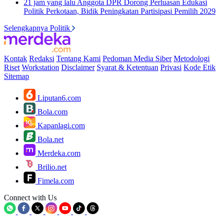
21 jam yang lalu
Anggota DPR Dorong Perluasan Edukasi
Politik Perkotaan, Bidik Peningkatan Partisipasi Pemilih 2029
Selengkapnya Politik
Kontak
Redaksi
Tentang Kami
Pedoman Media Siber
Metodologi
Riset
Workstation
Disclaimer
Syarat & Ketentuan
Privasi
Kode Etik
Sitemap
Liputan6.com
Bola.com
Kapanlagi.com
Bola.net
Merdeka.com
Brilio.net
Fimela.com
Connect with Us