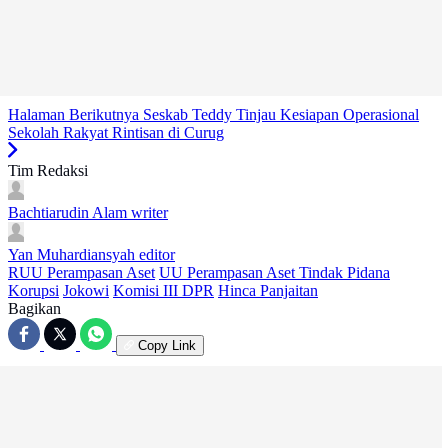
Halaman Berikutnya
Seskab Teddy Tinjau Kesiapan Operasional
Sekolah Rakyat Rintisan di Curug
Tim Redaksi
Bachtiarudin Alam
writer
Yan Muhardiansyah
editor
RUU Perampasan Aset
UU Perampasan Aset Tindak Pidana
Korupsi
Jokowi
Komisi III DPR
Hinca Panjaitan
Bagikan
Copy Link