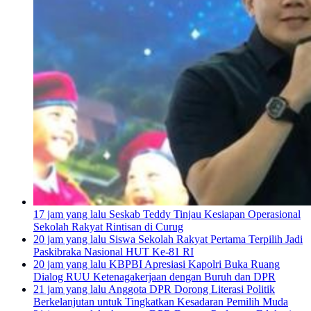
17 jam yang lalu
Seskab Teddy Tinjau Kesiapan Operasional
Sekolah Rakyat Rintisan di Curug
20 jam yang lalu
Siswa Sekolah Rakyat Pertama Terpilih Jadi
Paskibraka Nasional HUT Ke-81 RI
20 jam yang lalu
KBPBI Apresiasi Kapolri Buka Ruang
Dialog RUU Ketenagakerjaan dengan Buruh dan DPR
21 jam yang lalu
Anggota DPR Dorong Literasi Politik
Berkelanjutan untuk Tingkatkan Kesadaran Pemilih Muda