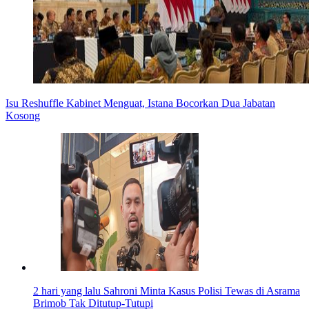
Isu Reshuffle Kabinet Menguat, Istana Bocorkan Dua Jabatan
Kosong
2 hari yang lalu
Sahroni Minta Kasus Polisi Tewas di Asrama
Brimob Tak Ditutup-Tutupi