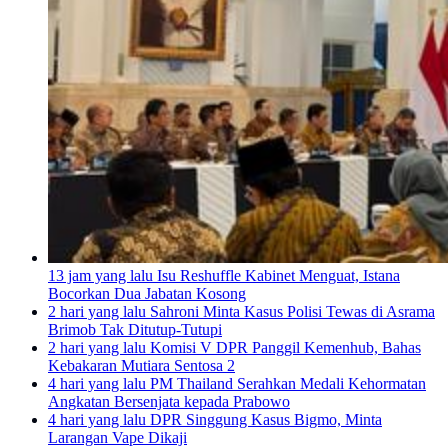
13 jam yang lalu
Isu Reshuffle Kabinet Menguat, Istana
Bocorkan Dua Jabatan Kosong
2 hari yang lalu
Sahroni Minta Kasus Polisi Tewas di Asrama
Brimob Tak Ditutup-Tutupi
2 hari yang lalu
Komisi V DPR Panggil Kemenhub, Bahas
Kebakaran Mutiara Sentosa 2
4 hari yang lalu
PM Thailand Serahkan Medali Kehormatan
Angkatan Bersenjata kepada Prabowo
4 hari yang lalu
DPR Singgung Kasus Bigmo, Minta
Larangan Vape Dikaji