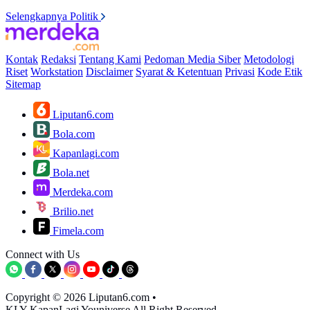
Selengkapnya Politik
Kontak
Redaksi
Tentang Kami
Pedoman Media Siber
Metodologi
Riset
Workstation
Disclaimer
Syarat & Ketentuan
Privasi
Kode Etik
Sitemap
Liputan6.com
Bola.com
Kapanlagi.com
Bola.net
Merdeka.com
Brilio.net
Fimela.com
Connect with Us
Copyright © 2026 Liputan6.com
•
KLY KapanLagi Youniverse All Right Reserved.