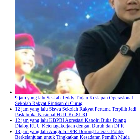
9 jam yang lalu
Seskab Teddy Tinjau Kesiapan Operasional
Sekolah Rakyat Rintisan di Curug
12 jam yang lalu
Siswa Sekolah Rakyat Pertama Terpilih Jadi
Paskibraka Nasional HUT Ke-81 RI
12 jam yang lalu
KBPBI Apresiasi Kapolri Buka Ruang
Dialog RUU Ketenagakerjaan dengan Buruh dan DPR
13 jam yang lalu
Anggota DPR Dorong Literasi Politik
Berkelanjutan untuk Tingkatkan Kesadaran Pemilih Muda