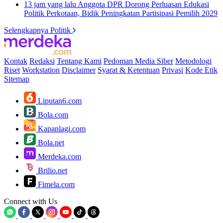
13 jam yang lalu
Anggota DPR Dorong Perluasan Edukasi
Politik Perkotaan, Bidik Peningkatan Partisipasi Pemilih 2029
Selengkapnya Politik
Kontak
Redaksi
Tentang Kami
Pedoman Media Siber
Metodologi
Riset
Workstation
Disclaimer
Syarat & Ketentuan
Privasi
Kode Etik
Sitemap
Liputan6.com
Bola.com
Kapanlagi.com
Bola.net
Merdeka.com
Brilio.net
Fimela.com
Connect with Us