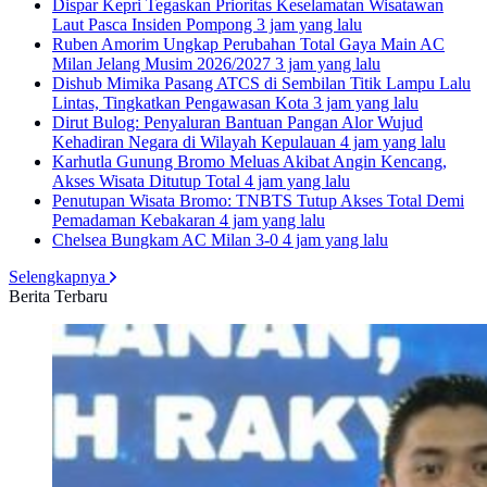
Dispar Kepri Tegaskan Prioritas Keselamatan Wisatawan
Laut Pasca Insiden Pompong
3 jam yang lalu
Ruben Amorim Ungkap Perubahan Total Gaya Main AC
Milan Jelang Musim 2026/2027
3 jam yang lalu
Dishub Mimika Pasang ATCS di Sembilan Titik Lampu Lalu
Lintas, Tingkatkan Pengawasan Kota
3 jam yang lalu
Dirut Bulog: Penyaluran Bantuan Pangan Alor Wujud
Kehadiran Negara di Wilayah Kepulauan
4 jam yang lalu
Karhutla Gunung Bromo Meluas Akibat Angin Kencang,
Akses Wisata Ditutup Total
4 jam yang lalu
Penutupan Wisata Bromo: TNBTS Tutup Akses Total Demi
Pemadaman Kebakaran
4 jam yang lalu
Chelsea Bungkam AC Milan 3-0
4 jam yang lalu
Selengkapnya
Berita Terbaru